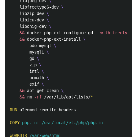
    libjpeg-dev 
    libfreetype6-dev 
    libzip-dev 
    libicu-dev 
    libonig-dev 
&&
 docker-php-ext-configure gd 
--with-freetype
-
&&
 docker-php-ext-install 
        pdo_mysql 
        mysqli 
        gd 
        zip 
        intl 
        bcmath 
        exif 
&&
 apt-get clean 
&&
rm
-rf
 /var/lib/apt/lists/
*
RUN 
a2enmod rewrite headers

COPY
 php.ini /usr/local/etc/php/php.ini
WORKDIR
 /var/www/html