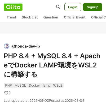
search
Login
Signup
Trend
Stock List
Question
Official Event
Official
@
honda-dev-jp
PHP 8.4 + MySQL 8.4 + Apach
eでDocker LAMP環境をWSL2
に構築する
PHP
MySQL
Docker
lamp
WSL2
0
Last updated at
2026-05-03
Posted at
2026-03-04