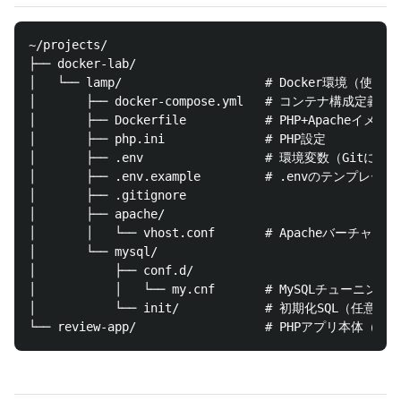
~/projects/

├── docker-lab/

│   └── lamp/                    # Docker環境（使
│       ├── docker-compose.yml   # コンテナ構成定義

│       ├── Dockerfile           # PHP+Apacheイメー
│       ├── php.ini              # PHP設定

│       ├── .env                 # 環境変数（Gitに含
│       ├── .env.example         # .envのテンプレート

│       ├── .gitignore

│       ├── apache/

│       │   └── vhost.conf       # Apacheバーチャル
│       └── mysql/

│           ├── conf.d/

│           │   └── my.cnf       # MySQLチューニング設
│           └── init/            # 初期化SQL（任意）
