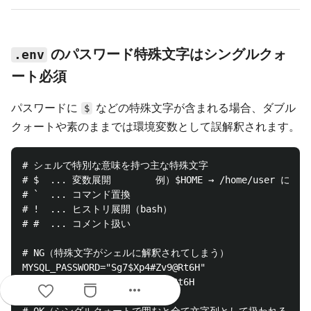
のパスワード特殊文字はシングルクォ
.env
ート必須
パスワードに
などの特殊文字が含まれる場合、ダブル
$
クォートや素のままでは環境変数として誤解釈されます。
# シェルで特別な意味を持つ主な特殊文字

# $  ... 変数展開        例）$HOME → /home/user に展
# `  ... コマンド置換

# !  ... ヒストリ展開（bash）

# #  ... コメント扱い

# NG（特殊文字がシェルに解釈されてしまう）

MYSQL_PASSWORD="Sg7$Xp4#Zv9@Rt6H"

MYSQL_PASSWORD=Sg7$Xp4#Zv9@Rt6H

more_horiz
# OK（シングルクォートで囲むと全て文字列として扱われる）
