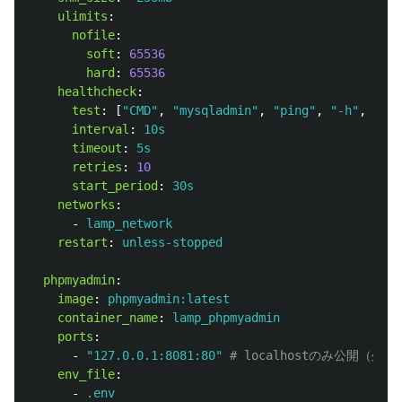
ulimits
:
nofile
:
soft
:
65536
hard
:
65536
healthcheck
:
test
:
[
"
CMD"
,
"
mysqladmin"
,
"
ping"
,
"
-h"
,
"
loc
interval
:
10s
timeout
:
5s
retries
:
10
start_period
:
30s
networks
:
-
lamp_network
restart
:
unless-stopped
phpmyadmin
:
image
:
phpmyadmin:latest
container_name
:
lamp_phpmyadmin
ports
:
-
"
127.0.0.1:8081:80"
# localhostのみ公開（外
env_file
:
-
.env