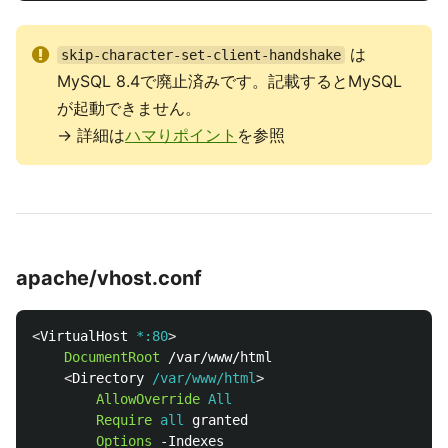
は
skip-character-set-client-handshake
MySQL 8.4で廃止済みです。記載するとMySQL
が起動できません。
→ 詳細は
ハマりポイント
を参照
apache/vhost.conf
<
VirtualHost
 *:80
DocumentRoot
 /var/www/html

<
Directory
 /var/www/html
AllowOverride
All
Require
all
 granted

Options
 -Indexes
