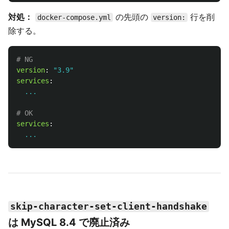
対処：
の先頭の
行を削
docker-compose.yml
version:
除する。
# NG
version
:
"
3.9"
services
:
...
# OK
services
:
...
skip-character-set-client-handshake
は MySQL 8.4 で廃止済み