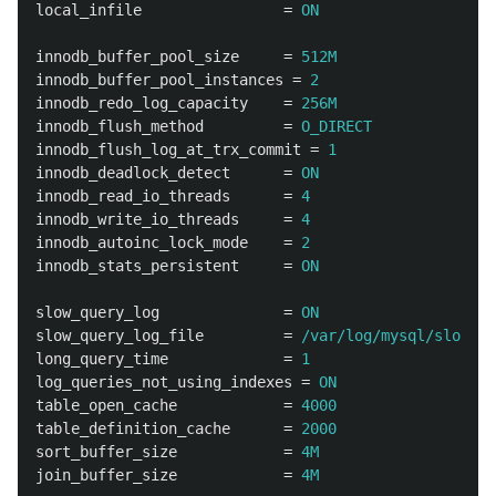
local_infile
=
ON
innodb_buffer_pool_size
=
512M
innodb_buffer_pool_instances
=
2
innodb_redo_log_capacity
=
256M
innodb_flush_method
=
O_DIRECT
innodb_flush_log_at_trx_commit
=
1
innodb_deadlock_detect
=
ON
innodb_read_io_threads
=
4
innodb_write_io_threads
=
4
innodb_autoinc_lock_mode
=
2
innodb_stats_persistent
=
ON
slow_query_log
=
ON
slow_query_log_file
=
/var/log/mysql/slow.lo
long_query_time
=
1
log_queries_not_using_indexes
=
ON
table_open_cache
=
4000
table_definition_cache
=
2000
sort_buffer_size
=
4M
join_buffer_size
=
4M