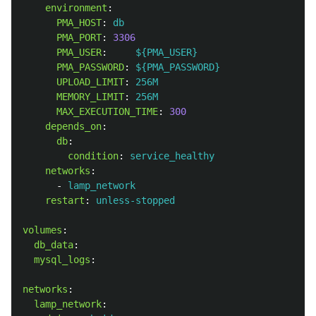
environment
:
PMA_HOST
:
db
PMA_PORT
:
3306
PMA_USER
:
${PMA_USER}
PMA_PASSWORD
:
${PMA_PASSWORD}
UPLOAD_LIMIT
:
256M
MEMORY_LIMIT
:
256M
MAX_EXECUTION_TIME
:
300
depends_on
:
db
:
condition
:
service_healthy
networks
:
-
lamp_network
restart
:
unless-stopped
volumes
:
db_data
:
mysql_logs
:
networks
:
lamp_network
: