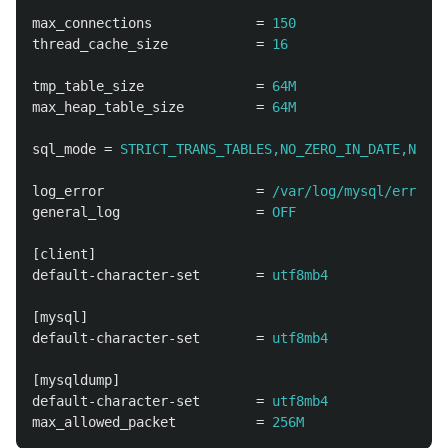
max_connections
=
150
thread_cache_size
=
16
tmp_table_size
=
64M
max_heap_table_size
=
64M
sql_mode
=
STRICT_TRANS_TABLES,NO_ZERO_IN_DATE,NO_ZE
log_error
=
/var/log/mysql/error.l
general_log
=
OFF
[client]
default-character-set
=
utf8mb4
[mysql]
default-character-set
=
utf8mb4
[mysqldump]
default-character-set
=
utf8mb4
max_allowed_packet
=
256M