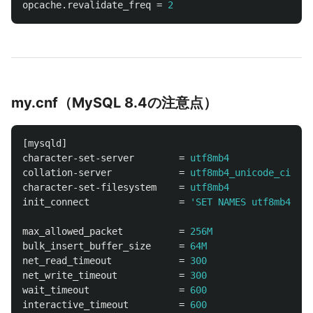
opcache.revalidate_freq
=
2
my.cnf（MySQL 8.4の注意点）
[mysqld]
character-set-server
=
utf8mb4
collation-server
=
utf8mb4_unicode_ci
character-set-filesystem
=
utf8mb4
init_connect
=
'SET NAMES utf8mb4'
max_allowed_packet
=
256M
bulk_insert_buffer_size
=
64M
net_read_timeout
=
300
net_write_timeout
=
300
wait_timeout
=
600
interactive_timeout
=
600