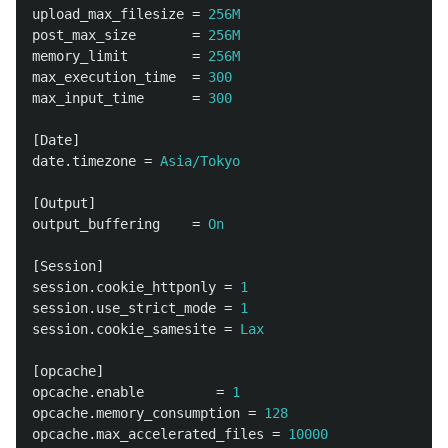
upload_max_filesize
=
256M
post_max_size
=
256M
memory_limit
=
256M
max_execution_time
=
300
max_input_time
=
300
[Date]
date.timezone
=
Asia/Tokyo
[Output]
output_buffering
=
On
[Session]
session.cookie_httponly
=
1
session.use_strict_mode
=
1
session.cookie_samesite
=
Lax
[opcache]
opcache.enable
=
1
opcache.memory_consumption
=
128
opcache.max_accelerated_files
=
10000