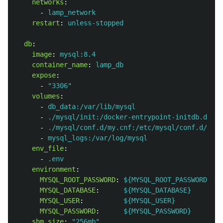
networks
:
-
lamp_network
restart
:
unless-stopped
db
:
image
:
mysql:8.4
container_name
:
lamp_db
expose
:
-
"
3306"
volumes
:
-
db_data:/var/lib/mysql
-
./mysql/init:/docker-entrypoint-initdb.d
-
./mysql/conf.d/my.cnf:/etc/mysql/conf.d/my.c
-
mysql_logs:/var/log/mysql
env_file
:
-
.env
environment
:
MYSQL_ROOT_PASSWORD
:
${MYSQL_ROOT_PASSWORD}
MYSQL_DATABASE
:
${MYSQL_DATABASE}
MYSQL_USER
:
${MYSQL_USER}
MYSQL_PASSWORD
:
${MYSQL_PASSWORD}
shm_size
:
"
256mb"