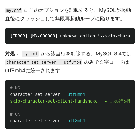
にこのオプションを記載すると、MySQLが起動
my.cnf
直後にクラッシュして無限再起動ループに陥ります。
対処：
から該当行を削除する。MySQL 8.4では
my.cnf
のみで文字コードは
character-set-server = utf8mb4
utf8mb4に統一されます。
character-set-server
=
utf8mb4
skip-character-set-client-handshake
←
この行を削除
character-set-server
=
utf8mb4