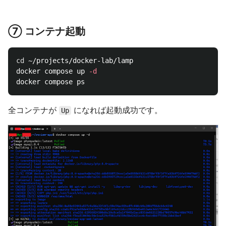
⑦ コンテナ起動
cd
 ~/projects/docker-lab/lamp

docker compose up 
-d
全コンテナが
になれば起動成功です。
Up