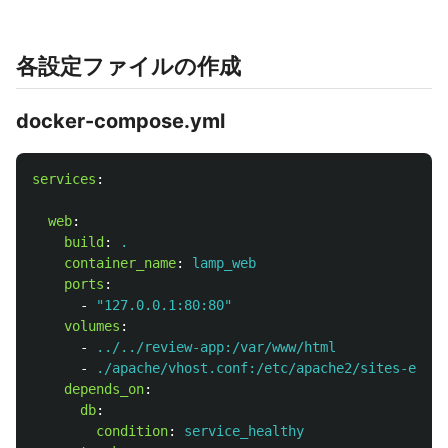
各設定ファイルの作成
docker-compose.yml
services
:
web
:
build
:
.
container_name
:
lamp_web
ports
:
-
"
127.0.0.1:80:80"
volumes
:
-
../../review-app:/var/www/html
-
./apache/vhost.conf:/etc/apache2/sites-enabl
depends_on
:
db
:
condition
:
service_healthy