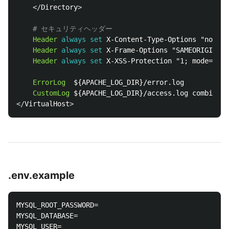
</
Directory
# セキュリティヘッダー
Header
always
set
 X-Content-Type-Options "nosnif
Header
always
set
 X-Frame-Options "SAMEORIGIN"

Header
always
set
 X-XSS-Protection "1; mode=bloc
ErrorLog
  ${APACHE_LOG_DIR}/error.log

CustomLog
</
VirtualHost
.env.example
MYSQL_ROOT_PASSWORD=

MYSQL_DATABASE=

MYSQL_USER=
