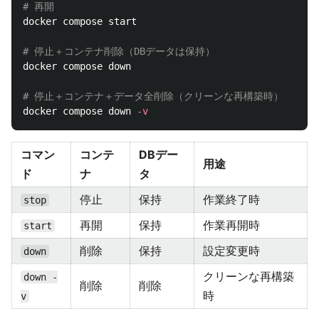
# 再開
docker compose start

# 停止＋コンテナ削除（DBデータは保持）
docker compose down

# 停止＋コンテナ＋データ全削除（クリーンな再構築時）
docker compose down 
-v
コマン
コンテ
DBデー
用途
ド
ナ
タ
停止
保持
作業終了時
stop
再開
保持
作業再開時
start
削除
保持
設定変更時
down
クリーンな再構築
down -
削除
削除
時
v