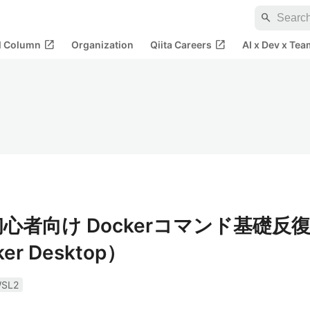
search
open_in_new
open_in_new
al Column
Organization
Qiita Careers
AI x Dev x Tea
心者向け Dockerコマンド基礎反
er Desktop）
SL2