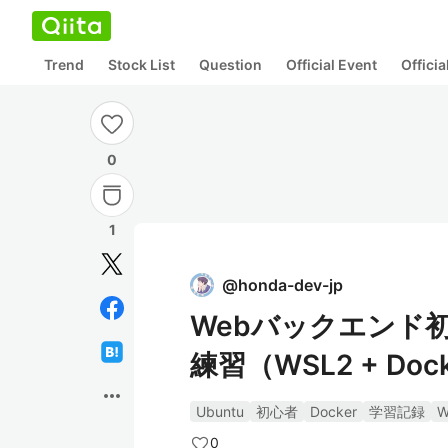
Trend
Stock List
Question
Official Event
Offici
0
1
@
honda-dev-jp
Webバックエンド初
練習（WSL2 + Dock
more_horiz
Ubuntu
初心者
Docker
学習記録
W
0