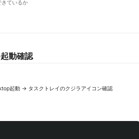
できているか
opの起動確認
esktop起動 → タスクトレイのクジラアイコン確認