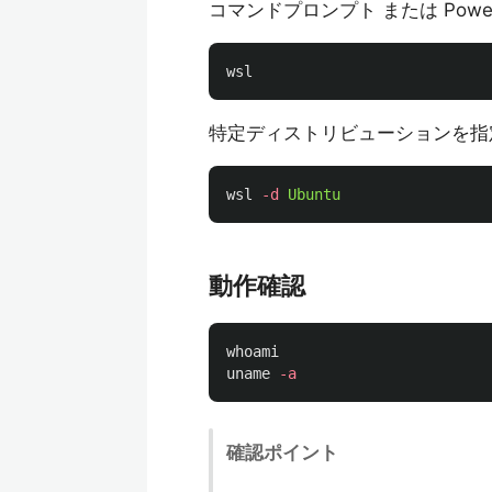
コマンドプロンプト または Power
wsl
特定ディストリビューションを指
wsl
-d
Ubuntu
動作確認
whoami

uname
-a
確認ポイント