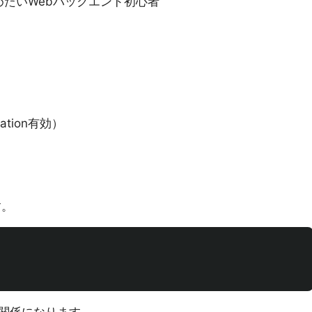
たいWebバックエンド初心者
gration有効）
す。