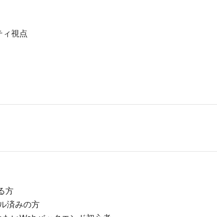
ティ視点
いる方
トール済みの方