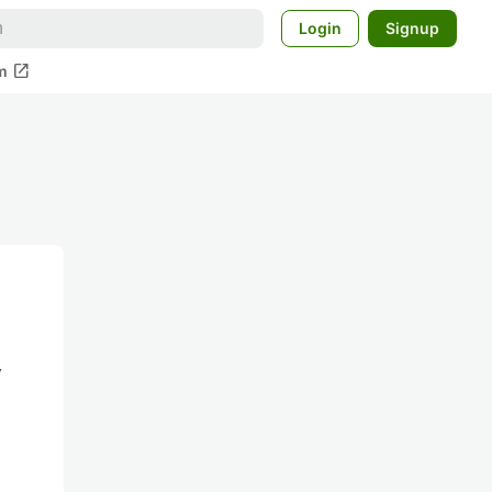
Login
Signup
open_in_new
m
復