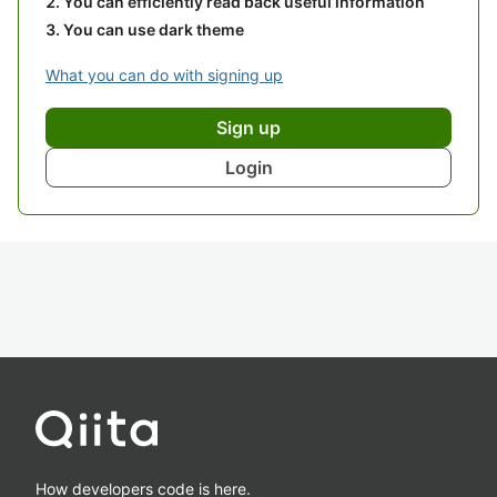
You can efficiently read back useful information
You can use dark theme
What you can do with signing up
Sign up
Login
How developers code is here.