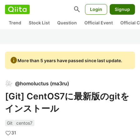
search
Login
Signup
Trend
Stock List
Question
Official Event
Official
info
More than 5 years have passed since last update.
@
homoluctus
(
ma3ru
)
[Git] CentOS7に最新版のgitを
インストール
Git
centos7
31