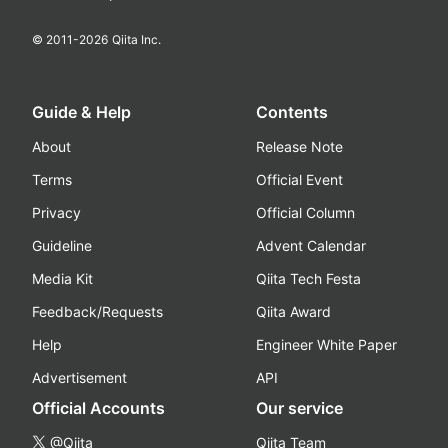
© 2011-
2026
Qiita Inc.
Guide & Help
Contents
About
Release Note
Terms
Official Event
Privacy
Official Column
Guideline
Advent Calendar
Media Kit
Qiita Tech Festa
Feedback/Requests
Qiita Award
Help
Engineer White Paper
Advertisement
API
Official Accounts
Our service
@Qiita
Qiita Team