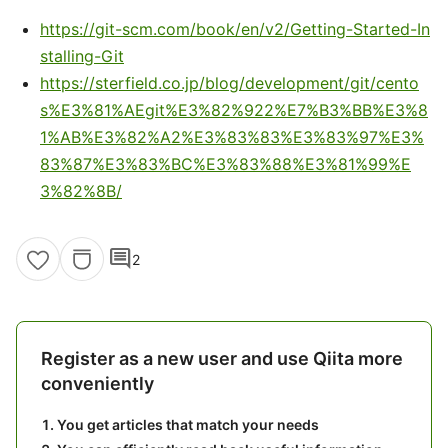
https://git-scm.com/book/en/v2/Getting-Started-In
stalling-Git
https://sterfield.co.jp/blog/development/git/cento
s%E3%81%AEgit%E3%82%922%E7%B3%BB%E3%8
1%AB%E3%82%A2%E3%83%83%E3%83%97%E3%
83%87%E3%83%BC%E3%83%88%E3%81%99%E
3%82%8B/
comment
2
Register as a new user and use Qiita more
conveniently
You get articles that match your needs