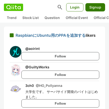
search
Login
Signup
Trend
Stock List
Question
Official Event
Official
RaspbianにUbuntu用のPPAを追加する
likers
@
aoirint
Follow
@
GuiltyWorks
Follow
3ch0
@
HO_Pollyanna
大学生です。 サーバサイド開発のバイトはじめ
ました。
Follow