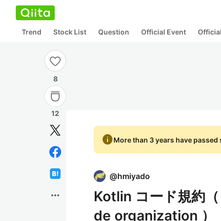
Trend
Stock List
Question
Official Event
Offici
8
12
info
More than 3 years have passed s
@
hmiyado
Kotlin コード規約（ Con
more_horiz
de organization ）