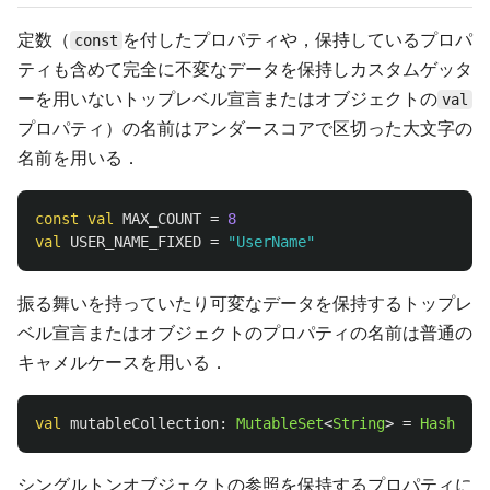
定数（
を付したプロパティや，保持しているプロパ
const
ティも含めて完全に不変なデータを保持しカスタムゲッタ
ーを用いないトップレベル宣言またはオブジェクトの
val
プロパティ）の名前はアンダースコアで区切った大文字の
名前を用いる．
const
val
MAX_COUNT
=
8
val
USER_NAME_FIXED
=
"UserName"
振る舞いを持っていたり可変なデータを保持するトップレ
ベル宣言またはオブジェクトのプロパティの名前は普通の
キャメルケースを用いる．
val
mutableCollection
:
MutableSet
<
String
>
=
HashSet
(
シングルトンオブジェクトの参照を保持するプロパティに