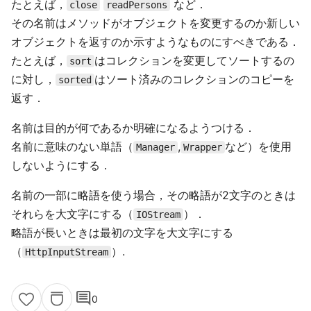
たとえば，
など．
close
readPersons
その名前はメソッドがオブジェクトを変更するのか新しい
オブジェクトを返すのか示すようなものにすべきである．
たとえば，
はコレクションを変更してソートするの
sort
に対し，
はソート済みのコレクションのコピーを
sorted
返す．
名前は目的が何であるか明確になるようつける．
名前に意味のない単語（
,
など）を使用
Manager
Wrapper
しないようにする．
名前の一部に略語を使う場合，その略語が2文字のときは
それらを大文字にする（
）．
IOStream
略語が長いときは最初の文字を大文字にする
（
）.
HttpInputStream
comment
0