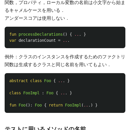
関数，プロパティ，ローカル変数の名前は小文字から始ま
るキャメルケースを用いる．
アンダースコアは使用しない．
fun
processDeclarations
()
{
..
.
}
var
declarationCount
=
..
.
例外：クラスのインスタンスを作成するためのファクトリ
関数は生成するクラスと同じ名前を用いてもよい．
abstract
class
Foo
{
..
.
}
class
FooImpl
:
Foo
{
..
.
}
fun
Foo
():
Foo
{
return
FooImpl
(
..
.)
}
テストに用いるメソッドの名前