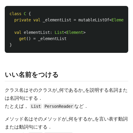
class
C
{
private
val
_elementList
=
mutableListOf
<
Element
>(
val
elementList
:
List
<
Element
>
get
()
=
_elementList
}
いい名前をつける
クラス名はそのクラスが_何であるか_を説明する名詞また
は名詞句にする．
たとえば，
など．
List
PersonReader
メソッド名はそのメソッドが_何をするか_を言い表す動詞
または動詞句にする．