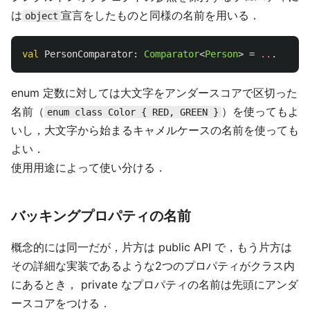
は
宣言をしたものと同様の名前を用いる．
object
val
PersonComparator
:
Comparator
<
Person
>
=
..
.
enum 定数に対しては大文字をアンダースコアで区切った
名前（
）を使ってもよ
enum class Color { RED, GREEN }
いし，大文字から始まるキャメルケースの名前を使っても
よい．
使用用途によって使い分ける．
バッキングプロパティの名前
概念的には同一だが，片方は public API で，もう片方は
その詳細な実装であるような2つのプロパティがクラス内
にあるとき， private なプロパティの名前は先頭にアンダ
ースコアをつける．