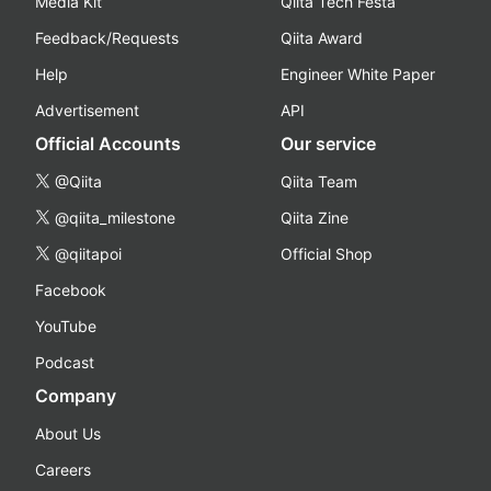
Media Kit
Qiita Tech Festa
Feedback/Requests
Qiita Award
Help
Engineer White Paper
Advertisement
API
Official Accounts
Our service
@Qiita
Qiita Team
@qiita_milestone
Qiita Zine
@qiitapoi
Official Shop
Facebook
YouTube
Podcast
Company
About Us
Careers