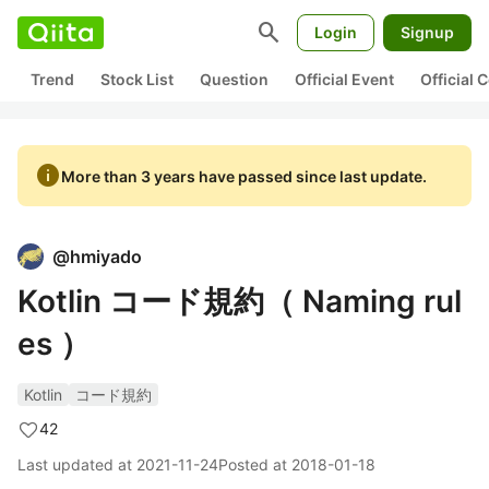
search
Login
Signup
Trend
Stock List
Question
Official Event
Official
info
More than 3 years have passed since last update.
@
hmiyado
Kotlin コード規約（ Naming rul
es ）
Kotlin
コード規約
42
Last updated at
2021-11-24
Posted at
2018-01-18