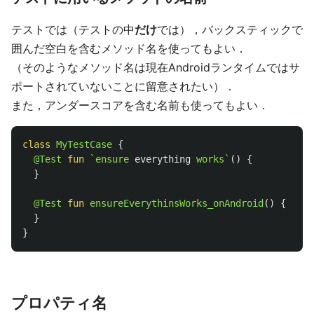
テストでは（テストの中
だけ
では），バックスティックで
囲んだ空白を含むメソッド名を使ってもよい．
（そのようなメソッド名は現在Androidランタイムではサ
ポートされていないことに留意されたい）．
また，アンダースコアを含む名前も使ってもよい．
class
MyTestCase
{
@Test
fun
`ensure
everything
works`
()
{
}
@Test
fun
ensureEverythinsWorks_onAndroid
()
{
}
}
プロパティ名