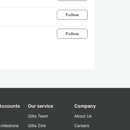
Follow
Follow
 Accounts
Our service
Company
Qiita Team
About Us
_milestone
Qiita Zine
Careers