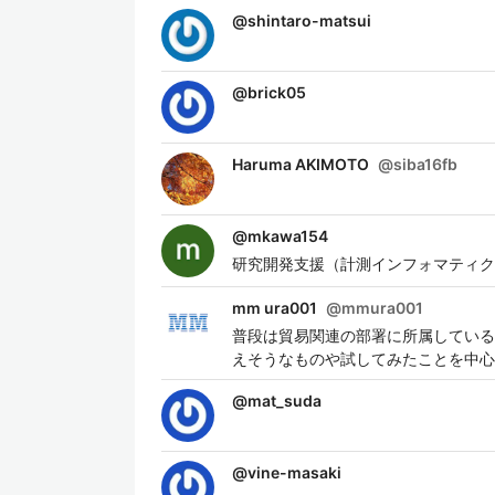
@
shintaro-matsui
@
brick05
Haruma AKIMOTO
@
siba16fb
@
mkawa154
研究開発支援（計測インフォマティクス、
mm ura001
@
mmura001
普段は貿易関連の部署に所属している業
えそうなものや試してみたことを中心
@
mat_suda
@
vine-masaki