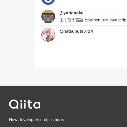
@
yottonoko
よく使う言語はpython,rust,javascript
@
natsunuts5124
How developers code is here.