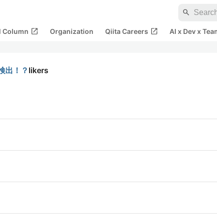
search
open_in_new
open_in_new
al Column
Organization
Qiita Careers
AI x Dev x Tea
体検出！？
likers