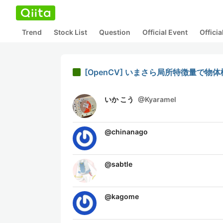
Trend
Stock List
Question
Official Event
Offici
[OpenCV] いまさら局所特徴量で物
いか こう
@
Kyaramel
@
chinanago
@
sabtle
@
kagome