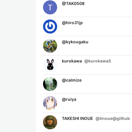
@
TAK0508
@
hiro31jp
@
kykougaku
kurokawa
@
kurokawa5
@
calmize
@
ruiya
TAKESHI INOUE
@
tinoue@github