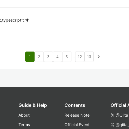
,typescriptです
…
navigate_next
1
2
3
4
5
12
13
Guide & Help
Contents
Official
About
Release Note
@Qiita
Terms
Official Event
@qiita