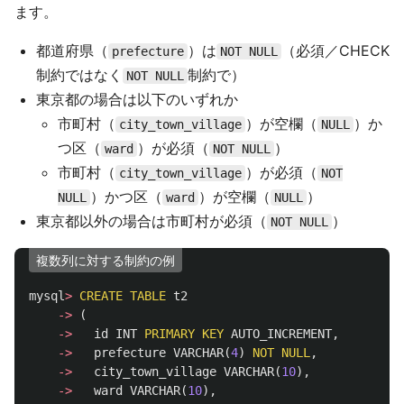
ます。
都道府県（
）は
（必須／CHECK
prefecture
NOT NULL
制約ではなく
制約で）
NOT NULL
東京都の場合は以下のいずれか
市町村（
）が空欄（
）か
city_town_village
NULL
つ区（
）が必須（
）
ward
NOT NULL
市町村（
）が必須（
city_town_village
NOT
）かつ区（
）が空欄（
）
NULL
ward
NULL
東京都以外の場合は市町村が必須（
）
NOT NULL
複数列に対する制約の例
mysql
>
CREATE
TABLE
t2
->
(
->
id
INT
PRIMARY
KEY
AUTO_INCREMENT
,
->
prefecture
VARCHAR
(
4
)
NOT
NULL
,
->
city_town_village
VARCHAR
(
10
),
->
ward
VARCHAR
(
10
),