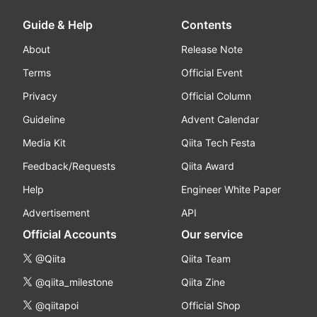
Guide & Help
Contents
About
Release Note
Terms
Official Event
Privacy
Official Column
Guideline
Advent Calendar
Media Kit
Qiita Tech Festa
Feedback/Requests
Qiita Award
Help
Engineer White Paper
Advertisement
API
Official Accounts
Our service
@Qiita
Qiita Team
@qiita_milestone
Qiita Zine
@qiitapoi
Official Shop