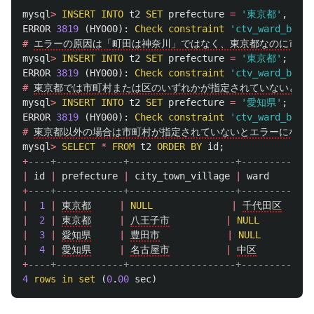
mysql
>
INSERT
INTO
t2
SET
prefecture
=
'東京都'
,
cit
ERROR
3819
(
HY000
):
Check
constraint
'ctv_ward_blank
#
エラーの原因は「町田は神奈川」ではなく、東京都なのに市町
mysql
>
INSERT
INTO
t2
SET
prefecture
=
'東京都'
;
ERROR
3819
(
HY000
):
Check
constraint
'ctv_ward_blank
#
東京都では市町村または区のいずれかが指定されていないとエ
mysql
>
INSERT
INTO
t2
SET
prefecture
=
'愛知県'
;
ERROR
3819
(
HY000
):
Check
constraint
'ctv_ward_blank
#
東京都以外の場合は市町村が指定されていないとエラーになる
mysql
>
SELECT
*
FROM
t2
ORDER
BY
id
;
+
----+------------+-------------------+-------------
|
id
|
prefecture
|
city_town_village
|
ward
+
----+------------+-------------------+-------------
|
1
|
東京都
|
NULL
|
千代田区
|
2
|
東京都
|
八王子市
|
NULL
|
3
|
愛知県
|
豊田市
|
NULL
|
4
|
愛知県
|
名古屋市
|
中区
|
+
----+------------+-------------------+-------------
4
rows
in
set
(
0
.
00
sec
)