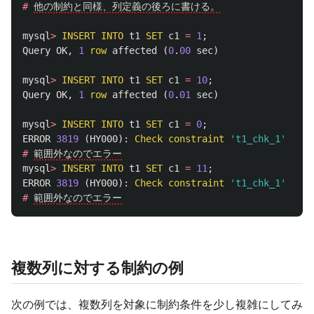
#
他の制約と同様、列定義の後ろに書ける。
mysql
>
INSERT
INTO
t1
SET
c1
=
1
;
Query
OK
,
1
row
affected
(
0
.
00
sec
)
mysql
>
INSERT
INTO
t1
SET
c1
=
10
;
Query
OK
,
1
row
affected
(
0
.
01
sec
)
mysql
>
INSERT
INTO
t1
SET
c1
=
0
;
ERROR
3819
(
HY000
):
Check
constraint
't1_chk_1'
is
v
#
範囲外なのでエラー
mysql
>
INSERT
INTO
t1
SET
c1
=
11
;
ERROR
3819
(
HY000
):
Check
constraint
't1_chk_1'
is
v
#
範囲外なのでエラー
複数列に対する制約の例
次の例では、複数列を対象に制約条件を少し複雑にしてみ