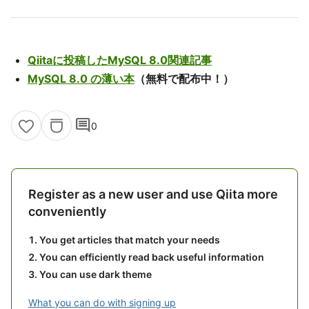
Qiitaに投稿したMySQL 8.0関連記事
MySQL 8.0 の薄い本
（無料で配布中！）
comment
0
Register as a new user and use Qiita more
conveniently
You get articles that match your needs
You can efficiently read back useful information
You can use dark theme
What you can do with signing up