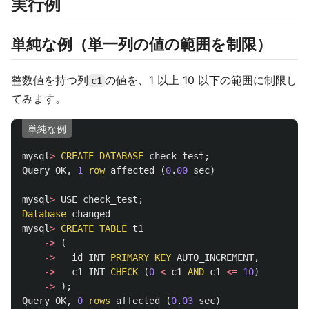
実行例
単純な例（単一列の値の範囲を制限）
整数値を持つ列
の値を、1 以上 10 以下の範囲に制限し
c1
てみます。
単純な例
mysql
>
CREATE
DATABASE
check_test
;
Query
OK
,
1
row
affected
(
0
.
00
sec
)
mysql
>
USE
check_test
;
Database
changed
mysql
>
CREATE
TABLE
t1
->
(
->
id
INT
PRIMARY
KEY
AUTO_INCREMENT
,
->
c1
INT
CHECK
(
0
<
c1
AND
c1
<=
10
)
->
);
Query
OK
,
0
rows
affected
(
0
.
03
sec
)