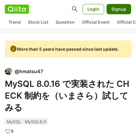
search
Login
Signup
Trend
Stock List
Question
Official Event
Official
info
More than 5 years have passed since last update.
@
hmatsu47
MySQL 8.0.16 で実装された CH
ECK 制約を（いまさら）試して
みる
MySQL
MySQL8.0
8