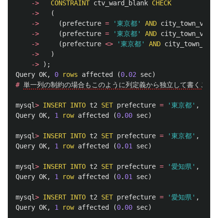
->
CONSTRAINT
ctv_ward_blank
CHECK
->
(
->
(
prefecture
=
'東京都'
AND
city_town_vill
->
(
prefecture
=
'東京都'
AND
city_town_vill
->
(
prefecture
<>
'東京都'
AND
city_town_vil
->
)
->
);
Query
OK
,
0
rows
affected
(
0
.
02
sec
)
#
単一列の制約の場合もこのように列定義から独立して書くこと
mysql
>
INSERT
INTO
t2
SET
prefecture
=
'東京都'
,
war
Query
OK
,
1
row
affected
(
0
.
00
sec
)
mysql
>
INSERT
INTO
t2
SET
prefecture
=
'東京都'
,
cit
Query
OK
,
1
row
affected
(
0
.
01
sec
)
mysql
>
INSERT
INTO
t2
SET
prefecture
=
'愛知県'
,
cit
Query
OK
,
1
row
affected
(
0
.
01
sec
)
mysql
>
INSERT
INTO
t2
SET
prefecture
=
'愛知県'
,
cit
Query
OK
,
1
row
affected
(
0
.
00
sec
)