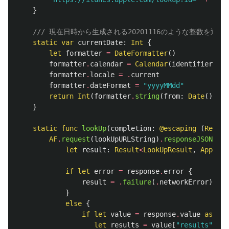
}
/// 現在日時から生成される20201116のような整数を返す
static
var
currentDate
:
Int
{
let
formatter
=
DateFormatter
()
formatter
.
calendar
=
Calendar
(
identifier
:
.
g
formatter
.
locale
=
.
current
formatter
.
dateFormat
=
"yyyyMMdd"
return
Int
(
formatter
.
string
(
from
:
Date
()))
!
}
static
func
lookUp
(
completion
:
@escaping
(
Result
AF
.
request
(
lookUpURLString
)
.
responseJSON
(
que
let
result
:
Result
<
LookUpResult
,
AppStor
if
let
error
=
response
.
error
{
result
=
.
failure
(
.
networkError
)
}
else
{
if
let
value
=
response
.
value
as?
[
S
let
results
=
value
[
"results"
]
as