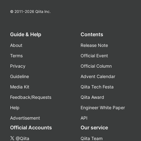
© 2011-
2026
Qiita Inc.
Guide & Help
Contents
About
Release Note
Terms
Official Event
Privacy
Official Column
Guideline
Advent Calendar
Media Kit
Qiita Tech Festa
Feedback/Requests
Qiita Award
Help
Engineer White Paper
Advertisement
API
Official Accounts
Our service
@Qiita
Qiita Team