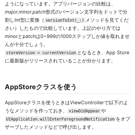
ようになっています。アプリバージョンの比較は、
major.minor.patch
形式のバージョン文字列をドットで分
割しInt型に変換（
メソッドを見てくだ
versionToInt(_:)
さい）したもので比較しています。上記のやり方では
minorとpatchは0~999の1000ステップしか値を取れませ
んが十分でしょう。
となるとき、App Store
storeVersion > currentVersion
に最新版がリリースされていることが分かります。
AppStoreクラスを使う
AppStoreクラスを使うときはViewControllerで以下のよ
うなメソッドを作っておき、
や
viewDidAppear
をオブ
UIApplication.willEnterForegroundNotification
ザーブしたメソッドなどで呼び出します。