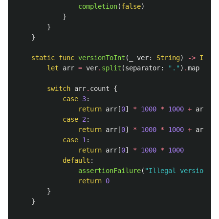
completion
(
false
)
}
}
}
static
func
versionToInt
(
_
ver
:
String
)
->
Int
{
let
arr
=
ver
.
split
(
separator
:
"."
)
.
map
{
In
switch
arr
.
count
{
case
3
:
return
arr
[
0
]
*
1000
*
1000
+
arr
[
1
]
case
2
:
return
arr
[
0
]
*
1000
*
1000
+
arr
[
1
]
case
1
:
return
arr
[
0
]
*
1000
*
1000
default
:
assertionFailure
(
"Illegal version st
return
0
}
}