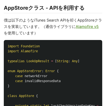
AppStoreクラス - APIを利用する
僕は以下のようなiTunes Search APIを叩くAppStoreクラ
スを実装しています。（通信ライブラリに
Alamofire v5
を使用しています）
import
Foundation
import
Alamofire
typealias
LookUpResult
=
[
String
:
Any
]
enum
AppStoreError
:
Error
{
case
networkError
case
invalidResponseData
}
class
AppStore
{
private
static
let
lastCheckVersionDateKey
=
"
\(