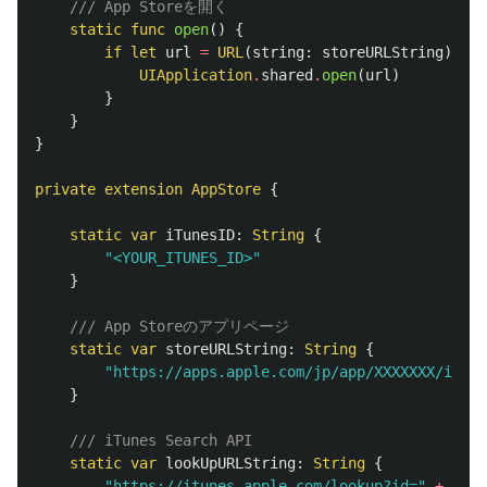
/// App Storeを開く
static
func
open
()
{
if
let
url
=
URL
(
string
:
storeURLString
),
UI
UIApplication
.
shared
.
open
(
url
)
}
}
}
private
extension
AppStore
{
static
var
iTunesID
:
String
{
"<YOUR_ITUNES_ID>"
}
/// App Storeのアプリページ
static
var
storeURLString
:
String
{
"https://apps.apple.com/jp/app/XXXXXXX/id"
+
}
/// iTunes Search API
static
var
lookUpURLString
:
String
{
"https://itunes.apple.com/lookup?id="
+
iTun