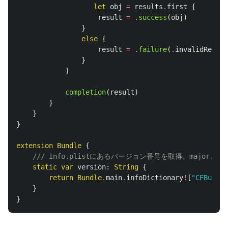
let
obj
=
results
.
first
{
result
=
.
success
(
obj
)
}
else
{
result
=
.
failure
(
.
invalidRespon
}
}
completion
(
result
)
}
}
}
extension
Bundle
{
/// Info.plistにあるバージョン番号を取得。major.m
static
var
version
:
String
{
return
Bundle
.
main
.
infoDictionary
!
[
"CFBundle
}
}