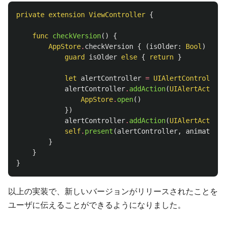
private
extension
ViewController
{
func
checkVersion
()
{
AppStore
.
checkVersion
{
(
isOlder
:
Bool
)
in
guard
isOlder
else
{
return
}
let
alertController
=
UIAlertController
(
alertController
.
addAction
(
UIAlertAction
(
AppStore
.
open
()
})
alertController
.
addAction
(
UIAlertAction
(
self
.
present
(
alertController
,
animated
:
}
}
}
以上の実装で、新しいバージョンがリリースされたことを
ユーザに伝えることができるようになりました。