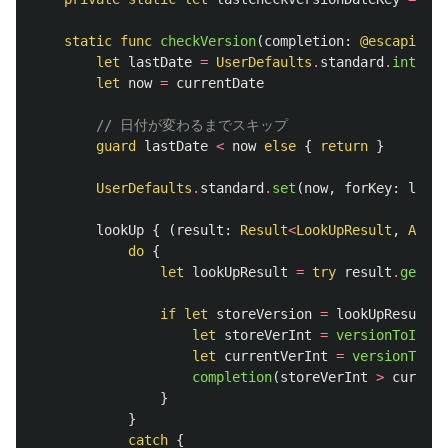
static
func
checkVersion
(
completion
:
@escaping
(
let
lastDate
=
UserDefaults
.
standard
.
integer
let
now
=
currentDate
// 日付が変わるまでスキップ
guard
lastDate
<
now
else
{
return
}
UserDefaults
.
standard
.
set
(
now
,
forKey
:
lastC
lookUp
{
(
result
:
Result
<
LookUpResult
,
AppSt
do
{
let
lookUpResult
=
try
result
.
get
()
if
let
storeVersion
=
lookUpResult
[
"
let
storeVerInt
=
versionToInt
(
s
let
currentVerInt
=
versionToInt
completion
(
storeVerInt
>
current
}
}
catch
{