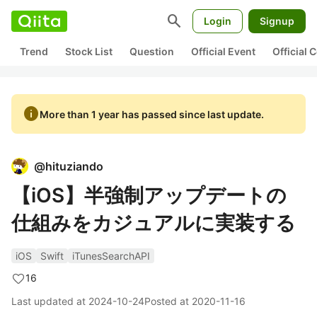
search
Login
Signup
Trend
Stock List
Question
Official Event
Official
info
More than 1 year has passed since last update.
@
hituziando
【iOS】半強制アップデートの
仕組みをカジュアルに実装する
iOS
Swift
iTunesSearchAPI
16
Last updated at
2024-10-24
Posted at
2020-11-16