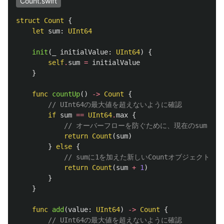
Count.swift
struct
Count
{
let
sum
:
UInt64
init
(
_
initialValue
:
UInt64
)
{
self
.
sum
=
initialValue
}
func
countUp
()
->
Count
{
// UInt64の最大値を超えないように確認
if
sum
==
UInt64
.
max
{
// オーバーフローを防ぐために、現在のsumを維
return
Count
(
sum
)
}
else
{
// sumに1を加えた新しいCountオブジェクトを
return
Count
(
sum
+
1
)
}
}
func
add
(
value
:
UInt64
)
->
Count
{
// UInt64の最大値を超えないように確認