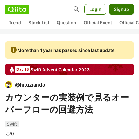
search
Login
Signup
Trend
Stock List
Question
Official Event
Official
info
More than 1 year has passed since last update.
Swift
Advent Calendar
2023
Day 18
@
hituziando
カウンターの実装例で見るオー
バーフローの回避方法
Swift
0