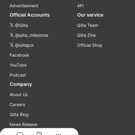
Advertisement
API
Official Accounts
Our service
@Qiita
Qiita Team
@qiita_milestone
Qiita Zine
@qiitapoi
Official Shop
Facebook
YouTube
Podcast
Company
About Us
Careers
Qiita Blog
News Release
more_horiz