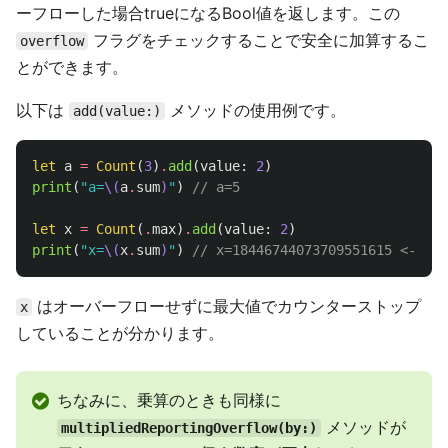
ーフローした場合trueになるBool値を返します。この
フラグをチェックすることで安全に加算するこ
overflow
とができます。
以下は
メソッドの使用例です。
add(value:)
let
a
=
Count
(
3
)
.
add
(
value
:
2
)
print
(
"a=
\(
a
.
sum
)
"
)
// a=5
let
x
=
Count
(
.
max
)
.
add
(
value
:
2
)
print
(
"x=
\(
x
.
sum
)
"
)
// x=18446744073709551615 <-
はオーバーフローせずに最大値でカウンターストップ
x
していることが分かります。
ちなみに、乗算のときも同様に
メソッドが
multipliedReportingOverflow(by:)