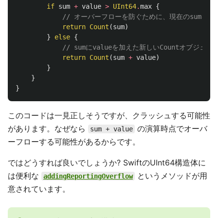
if
sum
+
value
>
UInt64
.
max
{
// オーバーフローを防ぐために、現在のsumを維
return
Count
(
sum
)
}
else
{
// sumにvalueを加えた新しいCountオブジェ
return
Count
(
sum
+
value
)
}
}
}
このコードは一見正しそうですが、クラッシュする可能性
があります。なぜなら
の演算時点でオーバ
sum + value
ーフローする可能性があるからです。
ではどうすれば良いでしょうか? SwiftのUInt64構造体に
は便利な
というメソッドが用
addingReportingOverflow
意されています。