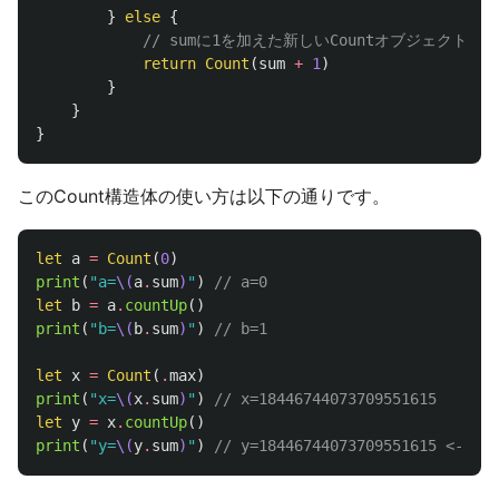
}
else
{
// sumに1を加えた新しいCountオブジェクトを
return
Count
(
sum
+
1
)
}
}
}
このCount構造体の使い方は以下の通りです。
let
a
=
Count
(
0
)
print
(
"a=
\(
a
.
sum
)
"
)
// a=0
let
b
=
a
.
countUp
()
print
(
"b=
\(
b
.
sum
)
"
)
// b=1
let
x
=
Count
(
.
max
)
print
(
"x=
\(
x
.
sum
)
"
)
// x=18446744073709551615
let
y
=
x
.
countUp
()
print
(
"y=
\(
y
.
sum
)
"
)
// y=18446744073709551615 <-