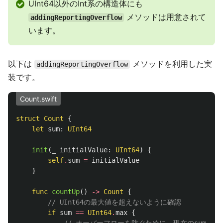
UInt64以外のInt系の構造体にも
メソッドは用意されて
addingReportingOverflow
います。
以下は
メソッドを利用した実
addingReportingOverflow
装です。
Count.swift
struct
Count
{
let
sum
:
UInt64
init
(
_
initialValue
:
UInt64
)
{
self
.
sum
=
initialValue
}
func
countUp
()
->
Count
{
// UInt64の最大値を超えないように確認
if
sum
==
UInt64
.
max
{