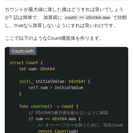
カウントが最大値に達した後はどうすれば良いでしょう
か? 話は簡単で、 加算前に
で比較
count == UInt64.max
し、trueなら加算しないようにすれば良いわけです。
ここで以下のようなCount構造体を作ります。
Count.swift
struct
Count
{
let
sum
:
UInt64
init
(
_
initialValue
:
UInt64
)
{
self
.
sum
=
initialValue
}
func
countUp
()
->
Count
{
// UInt64の最大値を超えないように確認
if
sum
==
UInt64
.
max
{
// オーバーフローを防ぐために、現在のsumを維
return
Count
(
sum
)