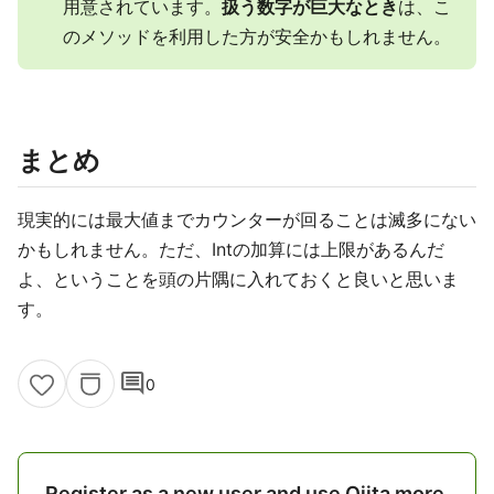
用意されています。
扱う数字が巨大なとき
は、こ
のメソッドを利用した方が安全かもしれません。
まとめ
現実的には最大値までカウンターが回ることは滅多にない
かもしれません。ただ、Intの加算には上限があるんだ
よ、ということを頭の片隅に入れておくと良いと思いま
す。
comment
0
Register as a new user and use Qiita more