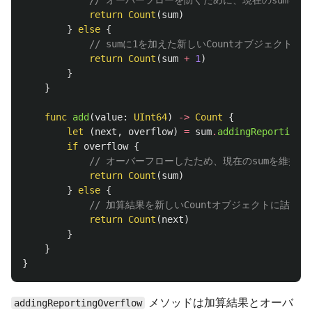
// オーバーフローを防ぐために、現在のsumを維
return
Count
(
sum
)
}
else
{
// sumに1を加えた新しいCountオブジェクトを
return
Count
(
sum
+
1
)
}
}
func
add
(
value
:
UInt64
)
->
Count
{
let
(
next
,
overflow
)
=
sum
.
addingReportingOv
if
overflow
{
// オーバーフローしたため、現在のsumを維持
return
Count
(
sum
)
}
else
{
// 加算結果を新しいCountオブジェクトに詰めて
return
Count
(
next
)
}
}
}
メソッドは加算結果とオーバ
addingReportingOverflow