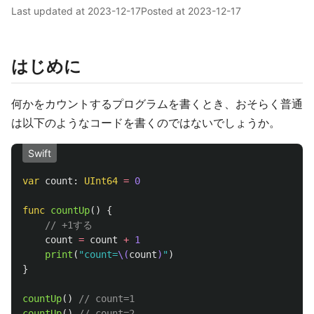
Last updated at
2023-12-17
Posted at
2023-12-17
はじめに
何かをカウントするプログラムを書くとき、おそらく普通
は以下のようなコードを書くのではないでしょうか。
Swift
var
count
:
UInt64
=
0
func
countUp
()
{
// +1する
count
=
count
+
1
print
(
"count=
\(
count
)
"
)
}
countUp
()
// count=1
countUp
()
// count=2