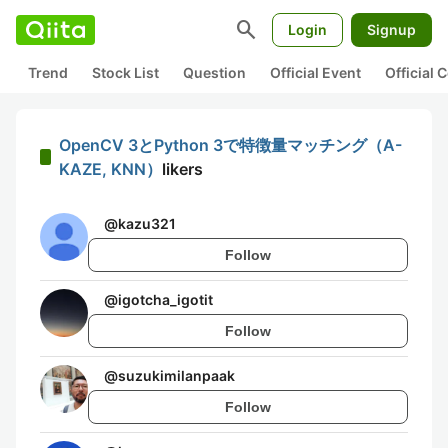
search
Login
Signup
Trend
Stock List
Question
Official Event
Official
OpenCV 3とPython 3で特徴量マッチング（A-
KAZE, KNN）
likers
@
kazu321
Follow
@
igotcha_igotit
Follow
@
suzukimilanpaak
Follow