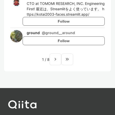
CTO at TOMOMI RESEARCH, INC. Engineering
First! 最近は、Streamlitをよく使っています。 h
ttps://kotai2003-faces.streamlit.app/
Follow
ground
@
ground__around
Follow
navigate_next
keyboard_double_arrow_right
1
/
8