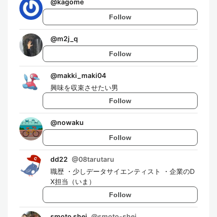
@
kagome
Follow
@
m2j_q
Follow
@
makki_maki04
興味を収束させたい男
Follow
@
nowaku
Follow
dd22
@
08tarutaru
職歴 ・少しデータサイエンティスト ・企業のD
X担当（いま）
Follow
smoto shei
@
smoto-shei