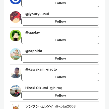
Follow
@
jyouryuusui
Follow
@
gaolay
Follow
@
orphiria
Follow
@
kawakami-naoto
Follow
Hiroki Oizumi
@
hiroq
Follow
ソンフン セルゲイ
@
kotai2003