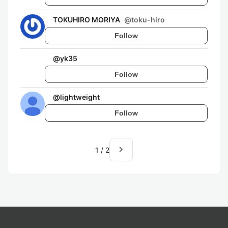
TOKUHIRO MORIYA
@
toku-hiro
Follow
@
yk35
Follow
@
lightweight
Follow
navigate_next
1
/
2