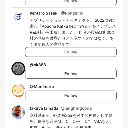
Follow
Kentaro Sasaki
@
Ponzmild
アプリケーション・アーキテクト。 2022/09に
書籍『Apache Kafkaをはじめる』をインプレス
R&D社から出版しました。 自分の投稿は所属会
社の見解を微塵たりとも示すものではなく、あ
くまで個人の意見です。
Follow
@
sk888
Follow
@
Monknaru
Follow
takuya tamada
@
laughingcode
商社系SIer、外資系SIerを経て公務員として勤
務。得意な言語は、C、C++、C#、VBAなど。
現在、Ruby、Blockchainを勉強中。