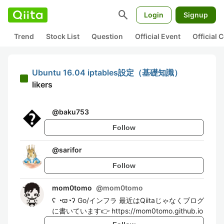
search
Login
Signup
Trend
Stock List
Question
Official Event
Official
Ubuntu 16.04 iptables設定（基礎知識）
likers
@
baku753
Follow
@
sarifor
Follow
mom0tomo
@
mom0tomo
ʕ ◔ϖ◔ʔ Go/インフラ 最近はQiitaじゃなくブログ
に書いています👉 https://mom0tomo.github.io