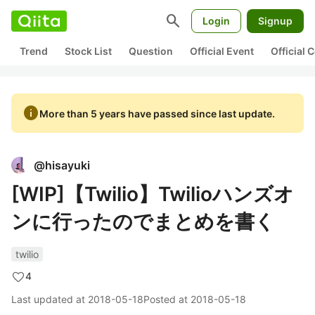
search
Login
Signup
Trend
Stock List
Question
Official Event
Official
info
More than 5 years have passed since last update.
@
hisayuki
[WIP]【Twilio】Twilioハンズオ
ンに行ったのでまとめを書く
twilio
4
Last updated at
2018-05-18
Posted at
2018-05-18