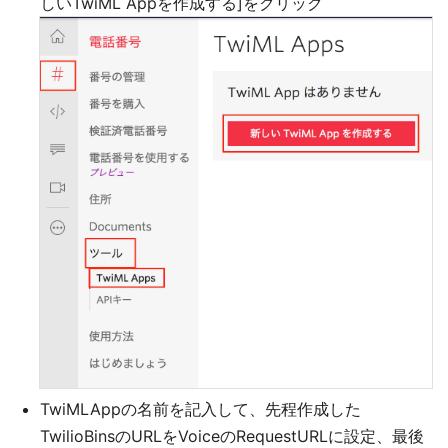
しいTwiML Appを作成する]をクリック
TwiMLAppの名前を記入して、先程作成した
TwilioBinsのURLをVoiceのRequestURLに設定、最後