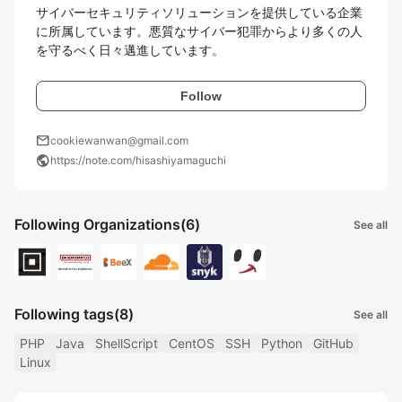
サイバーセキュリティソリューションを提供している企業
に所属しています。悪質なサイバー犯罪からより多くの人
を守るべく日々邁進しています。
Follow
mail
cookiewanwan@gmail.com
public
https://note.com/hisashiyamaguchi
Following Organizations
(6)
See all
Following tags
(8)
See all
PHP
Java
ShellScript
CentOS
SSH
Python
GitHub
Linux