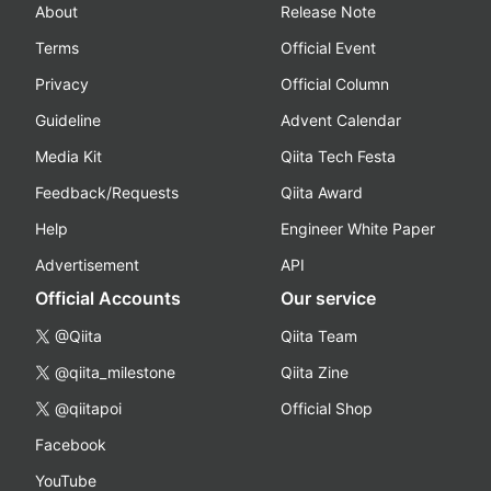
About
Release Note
Terms
Official Event
Privacy
Official Column
Guideline
Advent Calendar
Media Kit
Qiita Tech Festa
Feedback/Requests
Qiita Award
Help
Engineer White Paper
Advertisement
API
Official Accounts
Our service
@Qiita
Qiita Team
@qiita_milestone
Qiita Zine
@qiitapoi
Official Shop
Facebook
YouTube