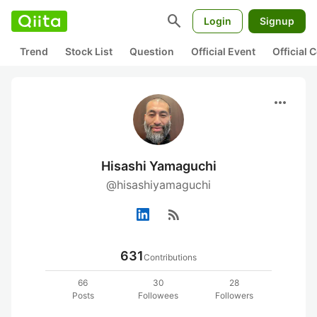
search
Login
Signup
Trend
Stock List
Question
Official Event
Official
more_horiz
Hisashi Yamaguchi
@hisashiyamaguchi
rss_feed
631
Contributions
66
30
28
Posts
Followees
Followers