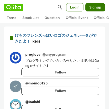
search
Login
Signup
Trend
Stock List
Question
Official Event
Official
けものフレンズっぽいロゴのジェネレータがで
きたよ！
likers
proglove
@
anyprogram
プログラミングでいろいろ作りたい 本拠地はGo
ogleサイトです
Follow
@
momo0125
Follow
@
tsuishi