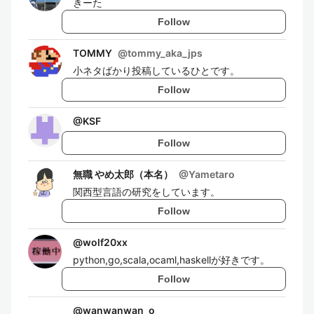
きーた
Follow
TOMMY
@
tommy_aka_jps
小ネタばかり投稿しているひとです。
Follow
@
KSF
Follow
無職 やめ太郎（本名）
@
Yametaro
関西型言語の研究をしています。
Follow
@
wolf20xx
python,go,scala,ocaml,haskellが好きです。
Follow
@
wanwanwan_o