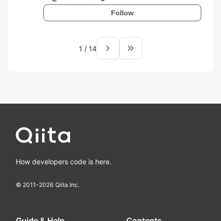
Follow
navigate_next
keyboard_double_arrow_right
1
/
14
How developers code is here.
© 2011-
2026
Qiita Inc.
Guide & Help
Contents