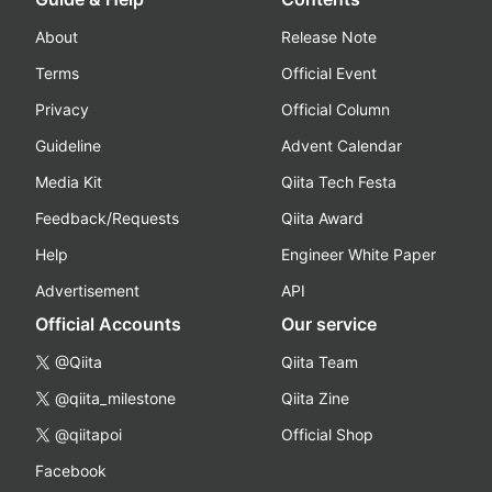
About
Release Note
Terms
Official Event
Privacy
Official Column
Guideline
Advent Calendar
Media Kit
Qiita Tech Festa
Feedback/Requests
Qiita Award
Help
Engineer White Paper
Advertisement
API
Official Accounts
Our service
@Qiita
Qiita Team
@qiita_milestone
Qiita Zine
@qiitapoi
Official Shop
Facebook