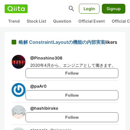
search
Login
Signup
Trend
Stock List
Question
Official Event
Official
略解 ConstraintLayoutの機能の内部実装
likers
@
Pinoshino308
2020年4月から、エンジニアとして働きます。
Follow
@
paAr0
Follow
@
hashibiroko
Follow