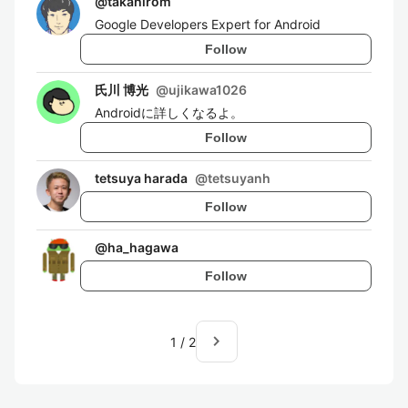
@
takahirom
Google Developers Expert for Android
Follow
氏川 博光
@
ujikawa1026
Androidに詳しくなるよ。
Follow
tetsuya harada
@
tetsuyanh
Follow
@
ha_hagawa
Follow
navigate_next
1
/
2