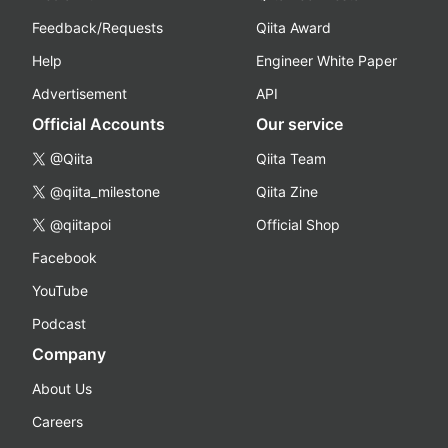
Feedback/Requests
Qiita Award
Help
Engineer White Paper
Advertisement
API
Official Accounts
Our service
@Qiita
Qiita Team
@qiita_milestone
Qiita Zine
@qiitapoi
Official Shop
Facebook
YouTube
Podcast
Company
About Us
Careers