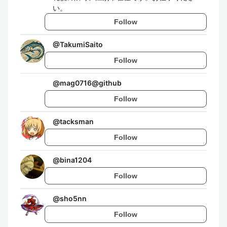
い。
Follow
@
TakumiSaito
Follow
@
mag0716@github
Follow
@
tacksman
Follow
@
bina1204
Follow
@
sho5nn
Follow