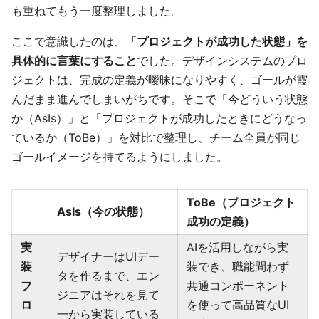
も重ねてもう一度整理しました。
ここで意識したのは、
「プロジェクトが成功した状態」を
具体的に言葉にすること
でした。デザインシステムのプロ
ジェクトは、完成の定義が曖昧になりやすく、ゴールが霞
んだまま進んでしまいがちです。そこで「今どういう状態
か（AsIs）」と「プロジェクトが成功したときにどうなっ
ているか（ToBe）」を対比で整理し、チーム全員が同じ
ゴールイメージを持てるようにしました。
ToBe（プロジェクト
AsIs（今の状態）
成功の定義）
実
AIを活用しながら実
デザイナーはUIデー
装
装でき、職能問わず
タを作るまで、エン
フ
共通コンポーネント
ジニアはそれを見て
ロ
を使って高品質なUI
一から実装している