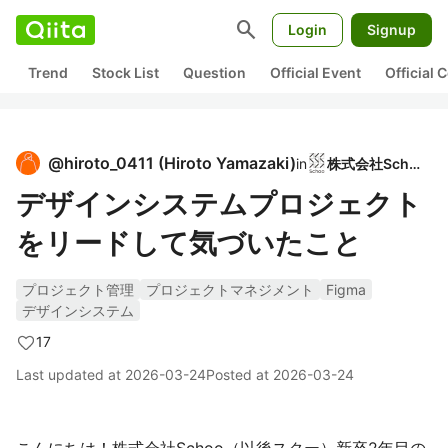
search
Login
Signup
Trend
Stock List
Question
Official Event
Official
@
hiroto_0411
(
Hiroto Yamazaki
)
in
株式会社Schoo
デザインシステムプロジェクト
をリードして気づいたこと
プロジェクト管理
プロジェクトマネジメント
Figma
デザインシステム
17
Last updated at
2026-03-24
Posted at
2026-03-24