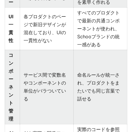
ー
を素早く作れる
すべてのプロダクト
UI
各プロダクトのペー
で最新の共通コンポ
一
ジで新旧デザインが
ーネントが使われ、
貫
混在しており、UIの
Schooブランドの統
性
一貫性がない
一感がある
コ
ン
ポ
サービス間で変数名
命名ルールが統一さ
ー
やコンポーネントの
れ、プロダクトをま
ネ
単位がバラついてい
たいでも同じ言葉で
ン
る
話せる
ト
管
理
実際のコードを参照