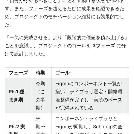
「自分が今やるべきこと」に迷わず動ける状態を作れま
す。また、フェーズを超えるたびに成果を確認できるた
め、プロジェクトのモチベーション維持にも効果的でし
た。
「一気に完成させる」より「段階的に価値を積み上げる」
ことを意識し、プロジェクトのゴールを
3フェーズ
に分
けて設計しました。
フェーズ
時期
ゴール
今期
Figmaにコンポーネント一覧が
Ph.1 種
（こ
揃い、ライブラリ選定・開発環
まき期
の半
境整備が完了し、実装のベース
期）
が完備されている
来
コンポーネントライブラリと
Ph.2 実
期〜
Figmaが同期し、Schoo.jpの全