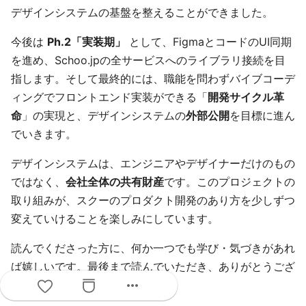
デザインシステムの基盤を整えることができました。
今後は
Ph.2「実装期」
として、FigmaとコードのUI同期
を進め、Schoo.jpの全サービスへのライブラリ接続を目
指します。そして最終的には、職能を問わずバイブコーデ
ィングでフロントエンド実装ができる「
開発サイクル革
命
」の実現と、デザインシステムの
外部公開
を目標に進ん
でいきます。
デザインシステムは、エンジニアやデザイナーだけのもの
ではなく、
会社全体の共有財産
です。このプロジェクトの
取り組みが、スクーのプロダクト開発のあり方を少しずつ
変えていけることを楽しみにしています。
読んでくださった方に、何か一つでも学び・気づきがあれ
ば嬉しいです。最後まで読んでいただき、ありがとうござ
more_horiz
いました！