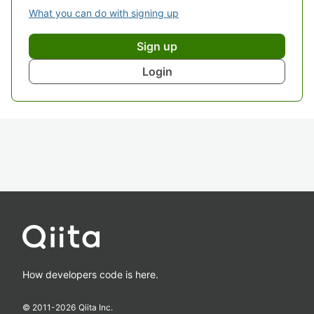
What you can do with signing up
Sign up
Login
How developers code is here.
© 2011-
2026
Qiita Inc.