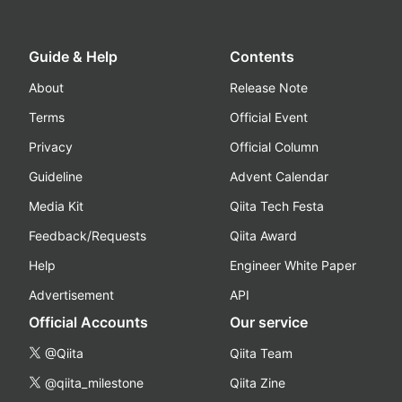
Guide & Help
Contents
About
Release Note
Terms
Official Event
Privacy
Official Column
Guideline
Advent Calendar
Media Kit
Qiita Tech Festa
Feedback/Requests
Qiita Award
Help
Engineer White Paper
Advertisement
API
Official Accounts
Our service
@Qiita
Qiita Team
@qiita_milestone
Qiita Zine