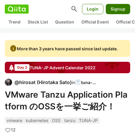
search
Login
Signup
Trend
Stock List
Question
Official Event
Official
info
More than 3 years have passed since last update.
TUNA-JP
Advent Calendar
2022
Day 2
@
hirosat
(
Hirotaka Sato
)
in
tuna-jp
VMware Tanzu Application Pla
tform のOSSを一挙ご紹介！
vmware
kubernetes
OSS
tanzu
TUNA-JP
12