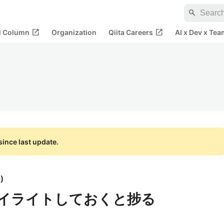
search
open_in_new
open_in_new
al Column
Organization
Qiita Careers
AI x Dev x Tea
ince last update.
o
)
rをハイライトしておくと捗る