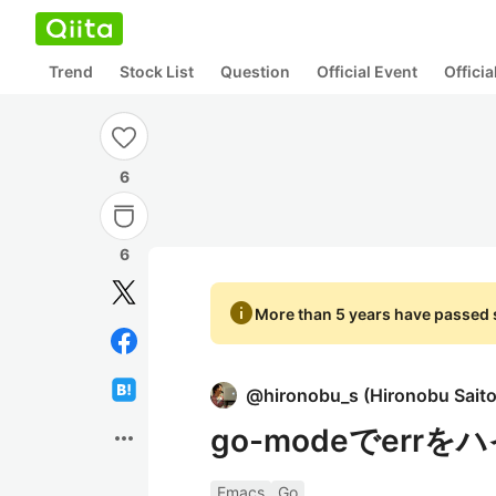
Trend
Stock List
Question
Official Event
Offici
6
6
info
More than 5 years have passed s
@
hironobu_s
(
Hironobu Sait
go-modeでer
more_horiz
Emacs
Go