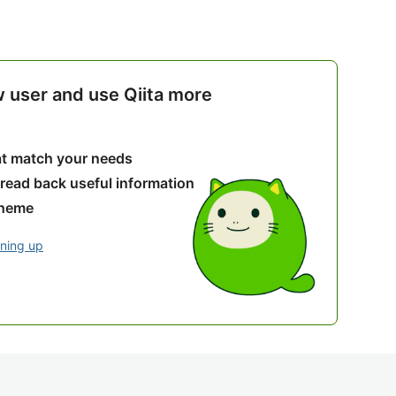
w user and use Qiita more
hat match your needs
 read back useful information
theme
gning up