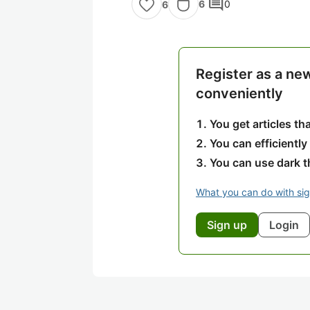
comment
6
0
6
Register as a ne
conveniently
You get articles t
You can efficiently
You can use dark 
What you can do with si
Sign up
Login