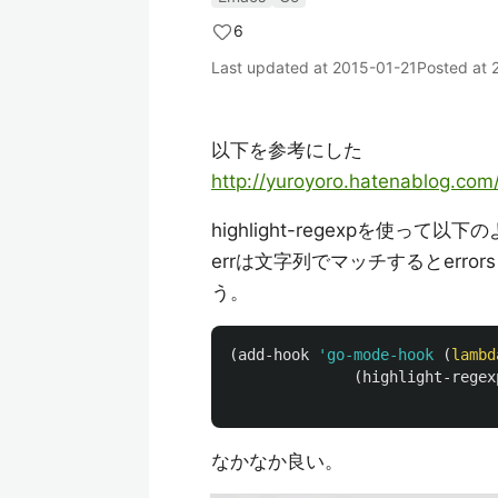
6
Last updated at
2015-01-21
Posted at
以下を参考にした
http://yuroyoro.hatenablog.com
highlight-regexpを使って
errは文字列でマッチするとerr
う。
(
add-hook
'go-mode-hook
(
lambd
(
highlight-regex
なかなか良い。