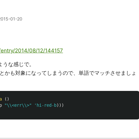
2015-01-20
/entry/2014/08/12/144157
以下のような感じで。
orsとかも対象になってしまうので、単語でマッチさせましょ
a
()
p
"\\<err\\>"
'hi-red-b
)))