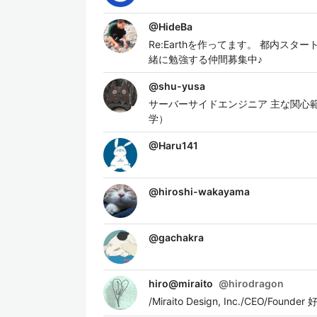
@
HideBa
Re:Earthを作ってます。 都内スター
緒に勉強する仲間募集中♪
@
shu-yusa
サーバーサイドエンジニア 主な関心範
学）
@
Haru141
@
hiroshi-wakayama
@
gachakra
hiro@miraito
@
hirodragon
/Miraito Design, Inc./CEO/F