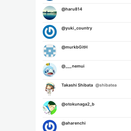
@
haru814
@
yuki_country
@
murkbGitH
@
___nemui
Takashi Shibata
@
shibatea
@
otokunaga2_b
@
aharenchi