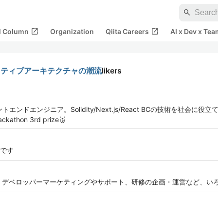
search
open_in_new
open_in_new
al Column
Organization
Qiita Careers
AI x Dev x Tea
クティブアーキテクチャの潮流
likers
ンジニア。Solidity/Next.js/React BCの技術を社会に役立てたい。W
kathon 3rd prize🥉
です
 デベロッパーマーケティングやサポート、研修の企画・運営など、い