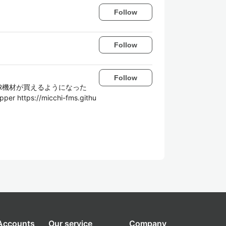
Follow
Follow
Follow
VR機材が買えるようになった
 https://micchi-fms.githu
 Accounts
Our service
Company