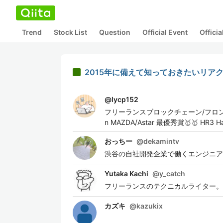
Trend
Stock List
Question
Official Event
Offici
2015年に備えて知っておきたいリア
@
lycp152
フリーランスブロックチェーン/フロントエンドエ
n MAZDA/Astar 最優秀賞🥇🥇 HR3 Hac
おっちー
@
dekamintv
渋谷の自社開発企業で働くエンジニア
Yutaka Kachi
@
y_catch
フリーランスのテクニカルライター。
カズキ
@
kazukix