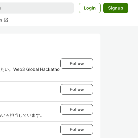
Login
Signup
open_in_new
m
Follow
eb3 Global Hackatho
Follow
Follow
ろいろ担当しています。
Follow