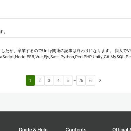
す。
したが、卒業するのでUnity関連の記事は終わりになります。 個人で
e,ES6,Vue,Ejs,Sass,Python,Perl,PHP,Unity,C#,MySQL,Pepper
…
navigate_next
1
2
3
4
5
75
76
Guide & Help
Contents
Official