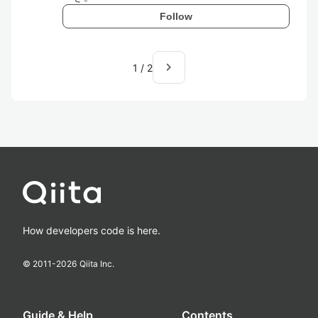
Follow
navigate_next
1
/
2
How developers code is here.
© 2011-
2026
Qiita Inc.
Guide & Help
Contents