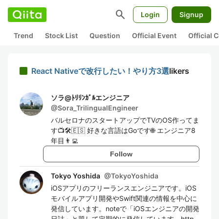
search
Login
Signup
Trend
Stock List
Question
Official Event
Official
React Nativeで改行したい！やり方3選
likers
ソラ@ﾄﾘﾘﾝｶﾞﾙエンジニア
@
Sora_TrilingualEngineer
バルセロナのスタートアップでTVのOS作ってま
す📺🛠️🇪🇸 好きな言語はGoです🌐 エンジニア8
年目👨‍💻
Follow
Tokyo Yoshida
@
TokyoYoshida
iOSアプリのフリーランスエンジニアです。iOS
モバイルアプリ開発やSwift関連の情報を中心に
発信しています。noteで「iOSエンジニアの開発
日誌」と題して定期的に発信しています。http