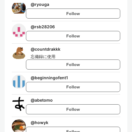
@
ryouga
Follow
@
rsb28206
Follow
@
countdrakkk
忘備録に使用
Follow
@
beginningofent1
Follow
@
abetomo
Follow
@
howyk
Follow