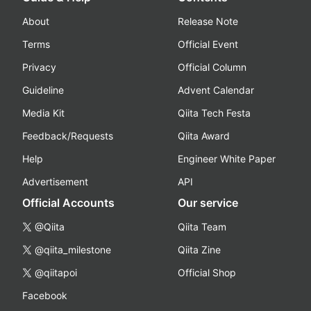
About
Release Note
Terms
Official Event
Privacy
Official Column
Guideline
Advent Calendar
Media Kit
Qiita Tech Festa
Feedback/Requests
Qiita Award
Help
Engineer White Paper
Advertisement
API
Official Accounts
Our service
@Qiita
Qiita Team
@qiita_milestone
Qiita Zine
@qiitapoi
Official Shop
Facebook