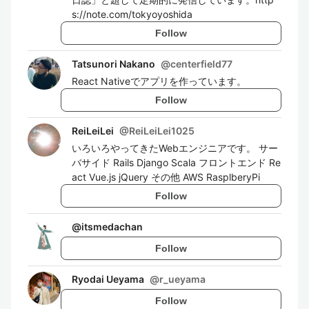
s://note.com/tokyoyoshida
Follow
Tatsunori Nakano
@
centerfield77
React Nativeでアプリを作っています。
Follow
ReiLeiLei
@
ReiLeiLei1025
いろいろやってきたWebエンジニアです。 サー
バサイド Rails Django Scala フロントエンド Re
act Vue.js jQuery その他 AWS RasplberyPi
Follow
@
itsmedachan
Follow
Ryodai Ueyama
@
r_ueyama
Follow