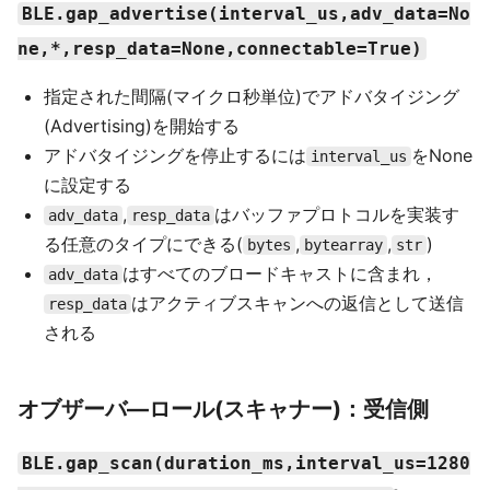
BLE.gap_advertise(interval_us,adv_data=No
ne,*,resp_data=None,connectable=True)
指定された間隔(マイクロ秒単位)でアドバタイジング
(Advertising)を開始する
アドバタイジングを停止するには
をNone
interval_us
に設定する
,
はバッファプロトコルを実装す
adv_data
resp_data
る任意のタイプにできる(
,
,
)
bytes
bytearray
str
はすべてのブロードキャストに含まれ，
adv_data
はアクティブスキャンへの返信として送信
resp_data
される
オブザーバ―ロール(スキャナー)：受信側
BLE.gap_scan(duration_ms,interval_us=1280