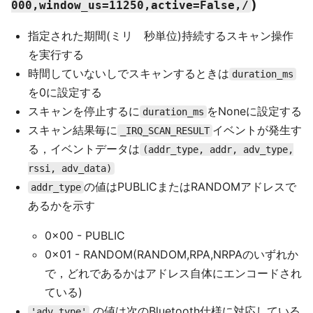
)
000,window_us=11250,active=False,/
指定された期間(ミリ 秒単位)持続するスキャン操作
を実行する
時間していないしでスキャンするときは
duration_ms
を0に設定する
スキャンを停止するに
をNoneに設定する
duration_ms
スキャン結果毎に
イベントが発生す
_IRQ_SCAN_RESULT
る，イベントデータは
(addr_type, addr, adv_type,
rssi, adv_data)
の値はPUBLICまたはRANDOMアドレスで
addr_type
あるかを示す
0x00 - PUBLIC
0x01 - RANDOM(RANDOM,RPA,NRPAのいずれか
で，どれであるかはアドレス自体にエンコードされ
ている)
の値は次のBluetooth仕様に対応している
'adv_type'