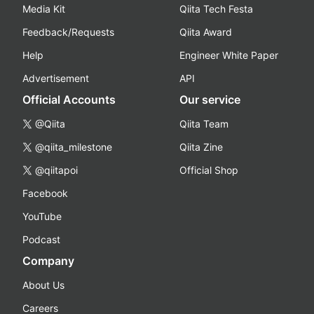
Media Kit
Qiita Tech Festa
Feedback/Requests
Qiita Award
Help
Engineer White Paper
Advertisement
API
Official Accounts
Our service
@Qiita
Qiita Team
@qiita_milestone
Qiita Zine
@qiitapoi
Official Shop
Facebook
YouTube
Podcast
Company
About Us
Careers