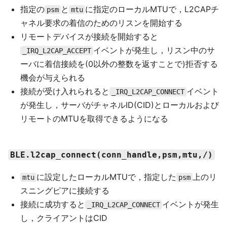
指定の
と
に指定のローカルMTUで，L2CAPチ
psm
mtu
ャネル要求の着信のためのリスンを開始する
リモートデバイスが接続を開始すると
イベントが発生し，リスン中のサ
_IRQ_L2CAP_ACCEPT
ーバに着信接続を(0以外の整数を返すことで)拒否する
機会が与えられる
接続が受け入れられると
イベント
_IRQ_L2CAP_CONNECT
が発生し，サーバがチャネルID(CID)とローカルおよび
リモートのMTUを取得できるようになる
BLE.l2cap_connect(conn_handle,psm,mtu,/)
に設定したローカルMTUで，指定した
上のリ
mtu
psm
スニングピアに接続する
接続に成功すると
イベントが発生
_IRQ_L2CAP_CONNECT
し，クライアントはCID