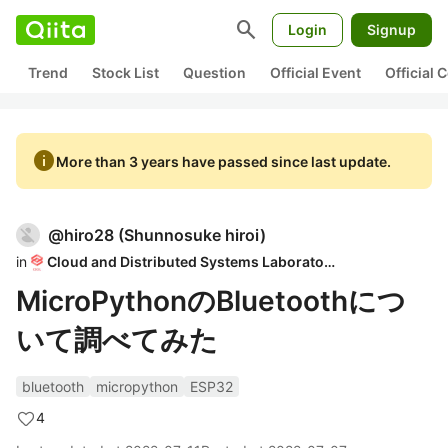
search
Login
Signup
Trend
Stock List
Question
Official Event
Official
info
More than 3 years have passed since last update.
@
hiro28
(
Shunnosuke hiroi
)
in
Cloud and Distributed Systems Laboratory
MicroPythonのBluetoothにつ
いて調べてみた
bluetooth
micropython
ESP32
4