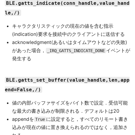
BLE.gatts_indicate(conn_handle,value_hand
le,/)
キャラクタリスティックの現在の値を含む指示
(indication)要求を接続中のクライアントに送信する
acknowledgment(あるいはタイムアウトなどの失敗)
があった場合，
イベントが
_IRQ_GATTS_INDICATE_DONE
発生する
BLE.gatts_set_buffer(value_handle,len,app
end=False,/)
値の内部バッファサイズをバイト数で設定．受信可能
な最大の書き込みが制限される．デフォルトは20
appendを
に設定すると，すべてのリモート書き
True
込みが現在の値に置き換えられるのではなく，追加さ