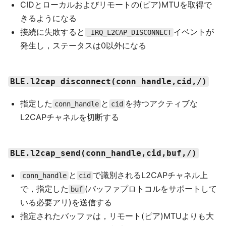
CIDとローカルおよびリモートの(ピア)MTUを取得で
きるようになる
接続に失敗すると
イベントが
_IRQ_L2CAP_DISCONNECT
発生し，ステータスは0以外になる
BLE.l2cap_disconnect(conn_handle,cid,/)
指定した
と
を持つアクティブな
conn_handle
cid
L2CAPチャネルを切断する
BLE.l2cap_send(conn_handle,cid,buf,/)
と
で識別されるL2CAPチャネル上
conn_handle
cid
で，指定した
(バッファプロトコルをサポートして
buf
いる必要アリ)を送信する
指定されたバッファは，リモート(ピア)MTUよりも大