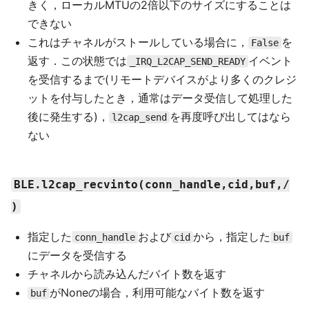
きく，ローカルMTUの2倍以下のサイズにすることは
できない
これはチャネルがストールしている場合に，
を
False
返す．この状態では
イベント
_IRQ_L2CAP_SEND_READY
を受信するまで(リモートデバイスがより多くのクレジ
ットを付与したとき，通常はデータ受信して処理した
後に発生する)，
を再度呼び出してはなら
l2cap_send
ない
BLE.l2cap_recvinto(conn_handle,cid,buf,/
)
指定した
および
から，指定した
conn_handle
cid
buf
にデータを受信する
チャネルから読み込んだバイト数を返す
がNoneの場合，利用可能なバイト数を返す
buf