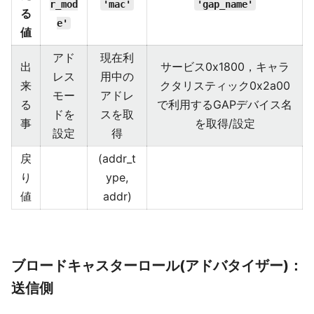
r_mod
'mac'
'gap_name'
る
e'
値
アド
現在利
出
サービス0x1800，キャラ
レス
用中の
来
クタリスティック0x2a00
モー
アドレ
る
で利用するGAPデバイス名
ドを
スを取
事
を取得/設定
設定
得
戻
(addr_t
り
ype,
値
addr)
ブロードキャスターロール(アドバタイザー)：
送信側