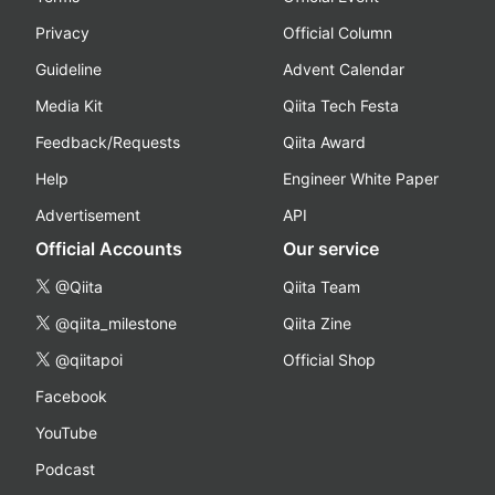
Privacy
Official Column
Guideline
Advent Calendar
Media Kit
Qiita Tech Festa
Feedback/Requests
Qiita Award
Help
Engineer White Paper
Advertisement
API
Official Accounts
Our service
@Qiita
Qiita Team
@qiita_milestone
Qiita Zine
@qiitapoi
Official Shop
Facebook
YouTube
Podcast