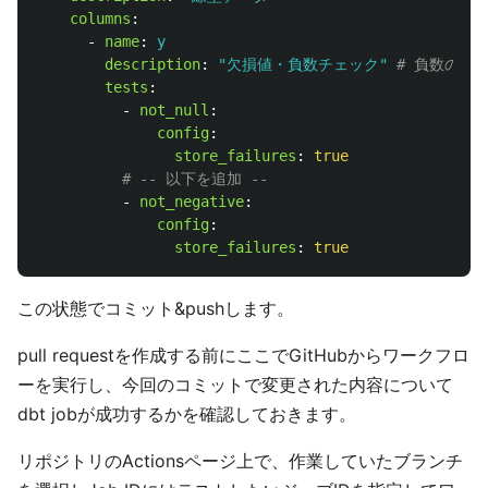
columns
:
-
name
:
y
description
:
"
欠損値・負数チェック"
# 負数のチ
tests
:
-
not_null
:
config
:
store_failures
:
true
# -- 以下を追加 --
-
not_negative
:
config
:
store_failures
:
true
この状態でコミット&pushします。
pull requestを作成する前にここでGitHubからワークフロ
ーを実行し、今回のコミットで変更された内容について
dbt jobが成功するかを確認しておきます。
リポジトリのActionsページ上で、作業していたブランチ