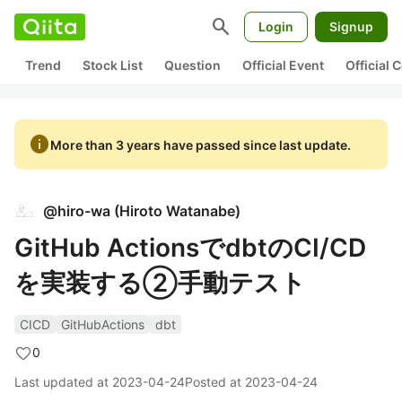
search
Login
Signup
Trend
Stock List
Question
Official Event
Official
info
More than 3 years have passed since last update.
@
hiro-wa
(
Hiroto Watanabe
)
GitHub ActionsでdbtのCI/CD
を実装する②手動テスト
CICD
GitHubActions
dbt
0
Last updated at
2023-04-24
Posted at
2023-04-24