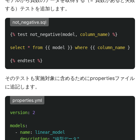
する）テストを追加します。
not_negative.sql
{
%
test
not_negative
(
model
,
column_name
)
%
}
select
*
from
{{
model
}}
where
{{
column_name
}}
<
{
%
endtest
%
}
そのテストも実施対象に含めるためにpropertiesファイル
に追記します。
properties.yml
version
:
2
models
:
-
name
:
linear_model
description
:
"
線型データ"