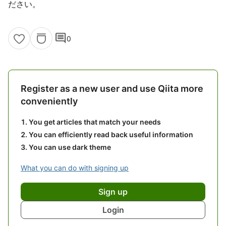
ださい。
comment
0
Register as a new user and use Qiita more
conveniently
You get articles that match your needs
You can efficiently read back useful information
You can use dark theme
What you can do with signing up
Sign up
Login