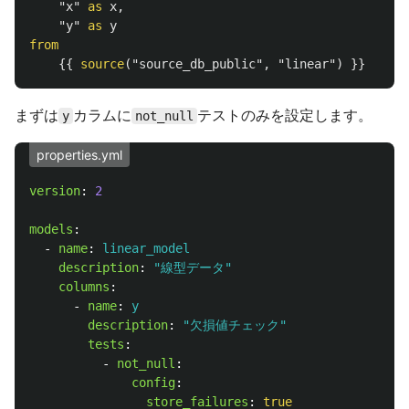
"x"
as
x
,
"y"
as
y
from
{{
source
(
"source_db_public"
,
"linear"
)
}}
まずは
カラムに
テストのみを設定します。
y
not_null
properties.yml
version
:
2
models
:
-
name
:
linear_model
description
:
"
線型データ"
columns
:
-
name
:
y
description
:
"
欠損値チェック"
tests
:
-
not_null
:
config
:
store_failures
:
true