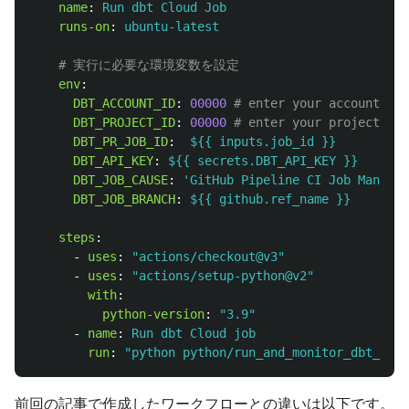
name
:
Run dbt Cloud Job
runs-on
:
ubuntu-latest
# 実行に必要な環境変数を設定
env
:
DBT_ACCOUNT_ID
:
00000
# enter your account id
DBT_PROJECT_ID
:
00000
# enter your project id
DBT_PR_JOB_ID
:
${{ inputs.job_id }}
DBT_API_KEY
:
${{ secrets.DBT_API_KEY }}
DBT_JOB_CAUSE
:
'
GitHub
Pipeline
CI
Job
Manuall
DBT_JOB_BRANCH
:
${{ github.ref_name }}
steps
:
-
uses
:
"
actions/checkout@v3"
-
uses
:
"
actions/setup-python@v2"
with
:
python-version
:
"
3.9"
-
name
:
Run dbt Cloud job
run
:
"
python
python/run_and_monitor_dbt_job.
前回の記事で作成したワークフローとの違いは以下です。