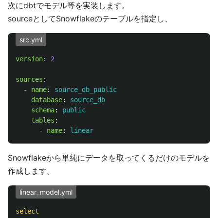
次にdbtでモデル等を実装します。
sourceとしてSnowflakeのテーブルを指定し、
src.yml
version
:
2
sources
:
-
name
:
source_db_public
database
:
source_db
schema
:
public
tables
:
-
name
:
linear
Snowflakeから単純にデータを取ってくるだけのモデルを
作成します。
linear_model.yml
select