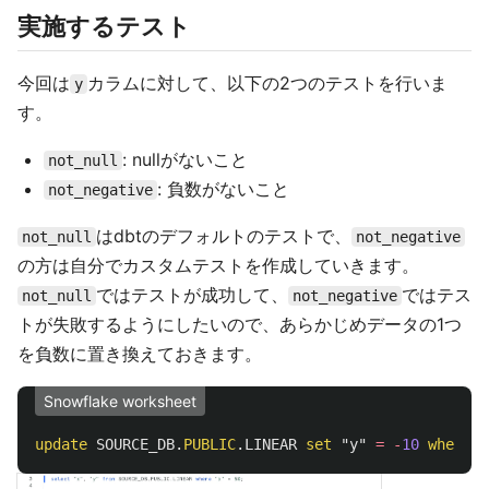
実施するテスト
今回は
カラムに対して、以下の2つのテストを行いま
y
す。
: nullがないこと
not_null
: 負数がないこと
not_negative
はdbtのデフォルトのテストで、
not_null
not_negative
の方は自分でカスタムテストを作成していきます。
ではテストが成功して、
ではテス
not_null
not_negative
トが失敗するようにしたいので、あらかじめデータの1つ
を負数に置き換えておきます。
Snowflake worksheet
update
SOURCE_DB
.
PUBLIC
.
LINEAR
set
"y"
=
-
10
where
"