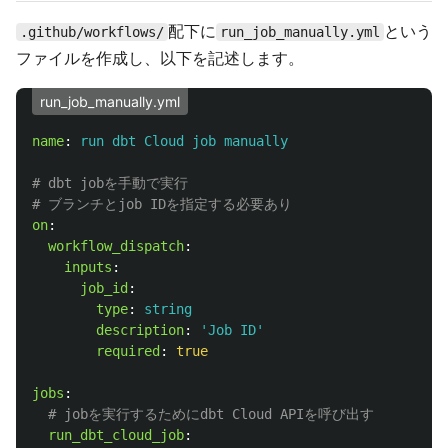
配下に
という
.github/workflows/
run_job_manually.yml
ファイルを作成し、以下を記述します。
run_job_manually.yml
name
:
run dbt Cloud job manually
# dbt jobを手動で実行
# ブランチとjob IDを指定する必要あり
on
:
workflow_dispatch
:
inputs
:
job_id
:
type
:
string
description
:
'
Job
ID'
required
:
true
jobs
:
# jobを実行するためにdbt Cloud APIを呼び出す
run_dbt_cloud_job
: