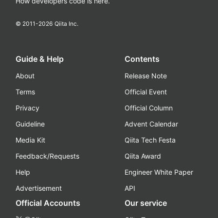
How developers code is here.
© 2011-
2026
Qiita Inc.
Guide & Help
Contents
About
Release Note
Terms
Official Event
Privacy
Official Column
Guideline
Advent Calendar
Media Kit
Qiita Tech Festa
Feedback/Requests
Qiita Award
Help
Engineer White Paper
Advertisement
API
Official Accounts
Our service