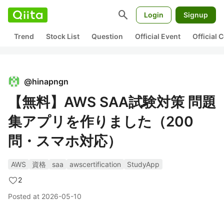
search
Login
Signup
Trend
Stock List
Question
Official Event
Official
@
hinapngn
【無料】AWS SAA試験対策 問題
集アプリを作りました（200
問・スマホ対応）
AWS
資格
saa
awscertification
StudyApp
2
Posted at
2026-05-10