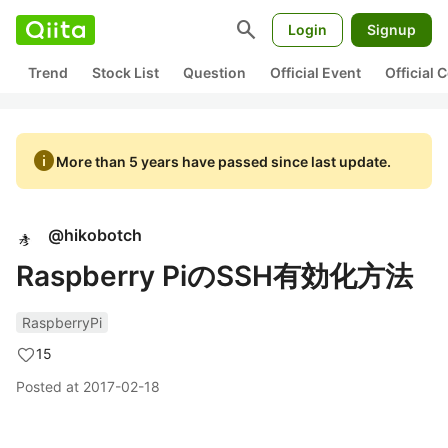
search
Login
Signup
Trend
Stock List
Question
Official Event
Official
info
More than 5 years have passed since last update.
@
hikobotch
Raspberry PiのSSH有効化方法
RaspberryPi
15
Posted at
2017-02-18