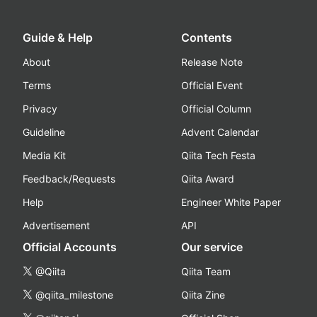
Guide & Help
Contents
About
Release Note
Terms
Official Event
Privacy
Official Column
Guideline
Advent Calendar
Media Kit
Qiita Tech Festa
Feedback/Requests
Qiita Award
Help
Engineer White Paper
Advertisement
API
Official Accounts
Our service
@Qiita
Qiita Team
@qiita_milestone
Qiita Zine