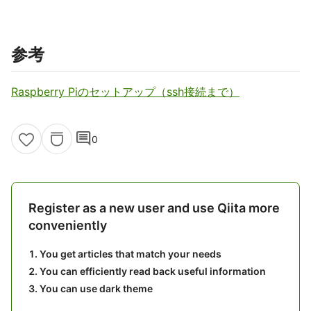
参考
Raspberry Piのセットアップ（ssh接続まで）
comment
0
Register as a new user and use Qiita more
conveniently
You get articles that match your needs
You can efficiently read back useful information
You can use dark theme