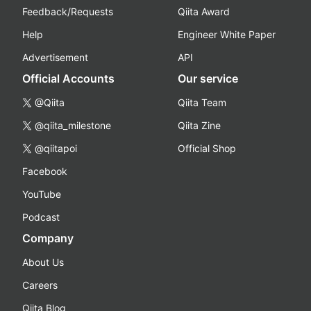
Feedback/Requests
Qiita Award
Help
Engineer White Paper
Advertisement
API
Official Accounts
Our service
@Qiita
Qiita Team
@qiita_milestone
Qiita Zine
@qiitapoi
Official Shop
Facebook
YouTube
Podcast
Company
About Us
Careers
Qiita Blog