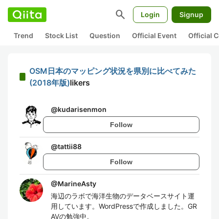
search
Login
Signup
Trend
Stock List
Question
Official Event
Official
OSM日本のマッピング状況を県別に比べてみた
(2018年版)
likers
@
kudarisenmon
Follow
@
tattii88
Follow
@
MarineAsty
海辺のラボで海洋生物のデータベースサイト運
用しています。WordPressで作成しました。GR
AVの勉強中。