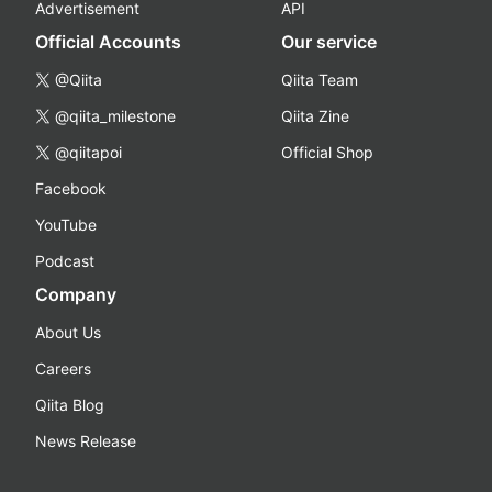
Advertisement
API
Official Accounts
Our service
@Qiita
Qiita Team
@qiita_milestone
Qiita Zine
@qiitapoi
Official Shop
Facebook
YouTube
Podcast
Company
About Us
Careers
Qiita Blog
News Release