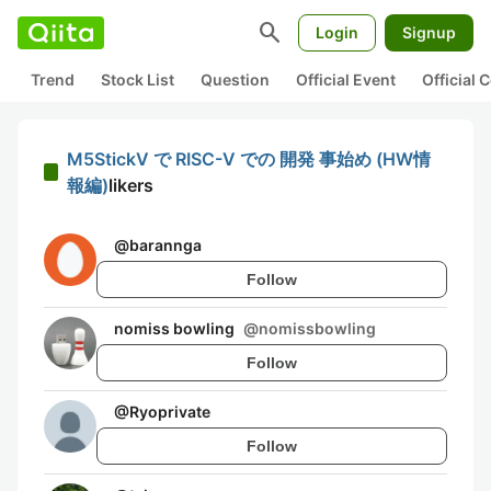
search
Login
Signup
Trend
Stock List
Question
Official Event
Official
M5StickV で RISC-V での 開発 事始め (HW情
報編)
likers
@
barannga
Follow
nomiss bowling
@
nomissbowling
Follow
@
Ryoprivate
Follow