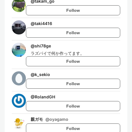
@
takam_go
Follow
@
taki4416
Follow
@
shi78ge
ラズパイで何か作ってます。
Follow
@
k_sekio
Follow
@
RolandGH
Follow
親ガモ
@
oyagamo
Follow