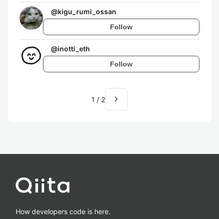
@
kigu_rumi_ossan
Follow
@
inotti_eth
Follow
navigate_next
1
/
2
How developers code is here.