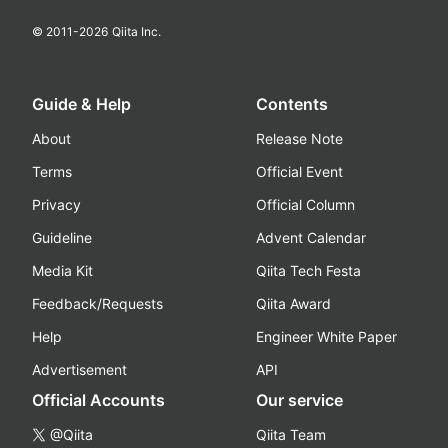
© 2011-
2026
Qiita Inc.
Guide & Help
Contents
About
Release Note
Terms
Official Event
Privacy
Official Column
Guideline
Advent Calendar
Media Kit
Qiita Tech Festa
Feedback/Requests
Qiita Award
Help
Engineer White Paper
Advertisement
API
Official Accounts
Our service
@Qiita
Qiita Team