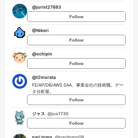
@
jurist27883
Follow
@
Nikeri
Follow
@
ochipin
Follow
@
t2murata
FE/AP/DB/AWS SAA。事業会社の技術職。デー
タ分析屋。
Follow
ジャス
@
jus1730
Follow
nari tomo
@
naritomo08