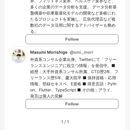
界、フィットネス業界、ヘルスケア業界など、
多くの企業のデータ分析を支援。 データ分析基
盤構築や在庫最適化モデルの開発など多岐にわ
たるプロジェクトを実施し、広告代理店など複
数社のデータ活用に関するアドバイザーも務め
る。
Follow
Masumi Morishige
@
umi_mori
外資系コンサル企業出身。Twitterにて「フリー
ランスエンジニアに役立つ情報」を発信中。■
経歴：大手外資系コンサル所属、CTO歴2年、フ
リーランス歴5年、慶大院卒 ■ 保持資格：応用
情報、登録セキスペ、E資格 ■ 得意言語：Pyth
on、Flutter、TypeScript ■ その他：アライ、
発言は個人の見解
Follow
1
/
1