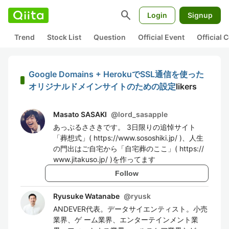
search
Login
Signup
Trend
Stock List
Question
Official Event
Official
Google Domains + HerokuでSSL通信を使った
オリジナルドメインサイトのための設定
likers
Masato SASAKI
@
lord_sasapple
あっぷるささきです。 3日限りの追悼サイト
「葬想式」( https://www.sososhiki.jp/ )、人生
の門出はご自宅から「自宅葬のここ」( https://
www.jitakuso.jp/ )を作ってます
Follow
Ryusuke Watanabe
@
ryusk
ANDEVER代表。データサイエンティスト。小売
業界、ゲ ーム業界、エンターテインメント業