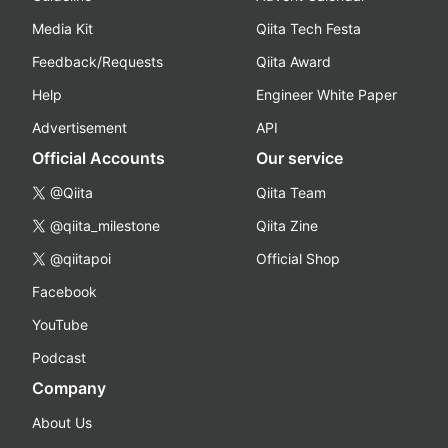
Media Kit
Qiita Tech Festa
Feedback/Requests
Qiita Award
Help
Engineer White Paper
Advertisement
API
Official Accounts
Our service
@Qiita
Qiita Team
@qiita_milestone
Qiita Zine
@qiitapoi
Official Shop
Facebook
YouTube
Podcast
Company
About Us