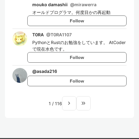
mouko damashii
@
mirawerra
オールドプログラマ。何度目かの再起動
Follow
T0RA
@
T0RA1107
PythonとRustのお勉強をしています。 AtCoder
で現在水色です。
Follow
@
asada216
Follow
navigate_next
keyboard_double_arrow_right
1
/
116