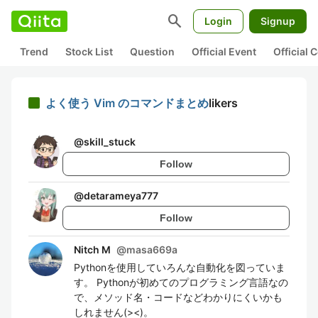
search
Login
Signup
Trend
Stock List
Question
Official Event
Official
よく使う Vim のコマンドまとめ
likers
@
skill_stuck
Follow
@
detarameya777
Follow
Nitch M
@
masa669a
Pythonを使用していろんな自動化を図っていま
す。 Pythonが初めてのプログラミング言語なの
で、メソッド名・コードなどわかりにくいかも
しれません(><)。