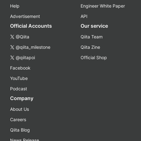
Help
Engineer White Paper
Advertisement
API
Official Accounts
Our service
@Qiita
Qiita Team
@qiita_milestone
Qiita Zine
@qiitapoi
Official Shop
Facebook
YouTube
Podcast
Company
About Us
Careers
Qiita Blog
News Release