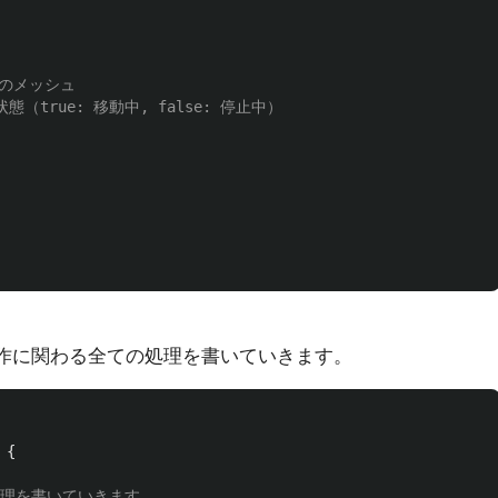
スのメッシュ
状態（true: 移動中, false: 停止中）
動作に関わる全ての処理を書いていきます。
{
処理を書いていきます