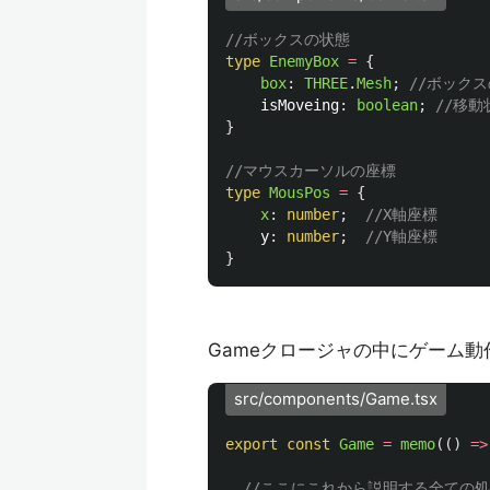
//ボックスの状態
type
EnemyBox
=
{
box
:
THREE
.
Mesh
;
//ボック
isMoveing
:
boolean
;
//移動
}
//マウスカーソルの座標
type
MousPos
=
{
x
:
number
;
//X軸座標
y
:
number
;
//Y軸座標
}
Gameクロージャの中にゲーム
src/components/Game.tsx
export
const
Game
=
memo
(()
=>
//ここにこれから説明する全ての