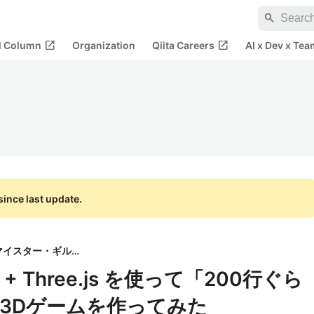
search
open_in_new
open_in_new
al Column
Organization
Qiita Careers
AI x Dev x Tea
ince last update.
株式会社マイスター・ギルド
ipt + Three.js を使って「200行ぐら
3Dゲームを作ってみた