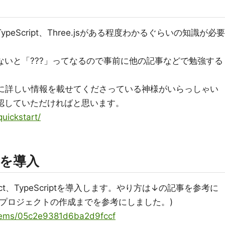
peScript、Three.jsがある程度わかるぐらいの知識が必要
の知識がないと「???」ってなるので事前に他の記事などで勉強する
サイトに詳しい情報を載せてくださっている神様がいらっしゃい
確認していただければと思います。
quickstart/
ptを導入
てReact、TypeScriptを導入します。やり方は↓の記事を参考に
.プロジェクトの作成までを参考にしました。)
items/05c2e9381d6ba2d9fccf