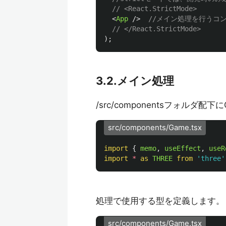
// <React.StrictMode>
<
App
/>
//メイン処理を行うコ
// </React.StrictMode>
);
3.2.メイン処理
/src/componentsフォルダ配
src/components/Game.tsx
import
{
memo
,
useEffect
,
useR
import
*
as 
THREE
from
'
three
'
処理で使用する型を定義します。
src/components/Game.tsx