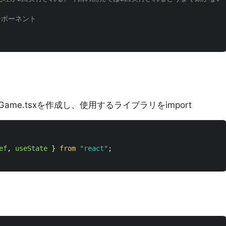
ンポーネント
下にGame.tsxを作成し、使用するライブラリをimport
ef
,
useState
}
from
"
react
"
;