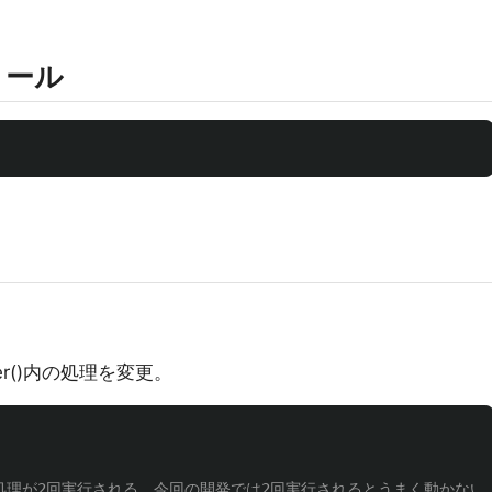
ストール
ender()内の処理を変更。
のみ処理が2回実行される。今回の開発では2回実行されるとうまく動かな