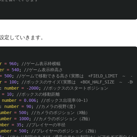
設定していきます。
r
=
960
;
//ゲーム表示枠横幅
er
=
540
;
//ゲーム表示枠高さ
=
500
;
//ゲームで移動できる高さ(実際は　+FIELD_LIMIT　～　-FIEL
r
=
100
;
//ボックスのサイズ(実際は　+BOX_HALF_SIZE　～　-BOX_H
:
number
=
-
2000
;
//ボックスのスタートポジション
=
10
;
//ボックスの移動距離
number
=
0.006
;
//ボックス出現率(0~1)
:
number
=
90
;
//カメラの視野(度)
umber
=
500
;
//カメラのポジション（X軸）
umber
=
1000
;
//カメラのポジション（Z軸）
mber
=
35
;
//プレイヤーの半径
umber
=
500
;
//プレイヤーのポジション（Z軸）