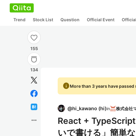
Trend
Stock List
Question
Official Event
Offici
155
134
info
More than 3 years have passed s
@
hi_kawano
(
hi
)
in
React + TypeScr
more_horiz
いで書ける」簡単な