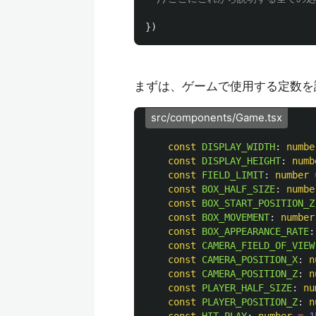
})
まずは、ゲームで使用する定数を
src/components/Game.tsx
const
DISPLAY_WIDTH
:
numbe
const
DISPLAY_HEIGHT
:
numb
const
FIELD_LIMIT
:
number
const
BOX_HALF_SIZE
:
numbe
const
BOX_START_POSITION_Z
const
BOX_MOVEMENT
:
number
const
BOX_APPEARANCE_RATE
:
const
CAMERA_FIELD_OF_VIEW
const
CAMERA_POSITION_X
:
n
const
CAMERA_POSITION_Z
:
n
const
PLAYER_HALF_SIZE
:
nu
const
PLAYER_POSITION_Z
:
n