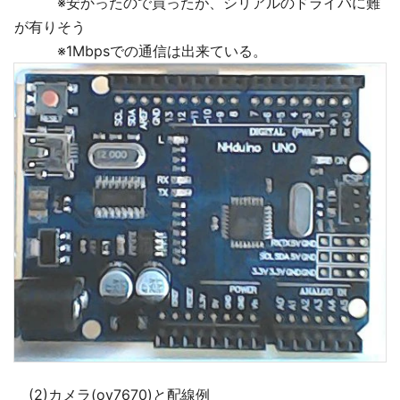
※安かったので買ったが、シリアルのドライバに難
が有りそう
※1Mbpsでの通信は出来ている。
(2)カメラ(ov7670)と配線例