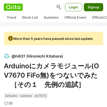
search
Login
Signup
Trend
Stock List
Question
Official Event
Official
info
More than 5 years have passed since last update.
@
hi631
(
Hiromichi Kitahara
)
Arduinoにカメラモジュール(O
V7670 FiFo無)をつないでみた
［その１ 先例の追試］
Arduino
camera
ov7670
20