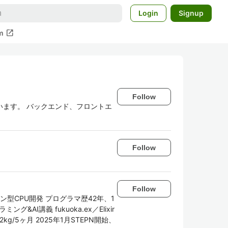
Login
Signup
open_in_new
m
Follow
います。 バックエンド、フロントエ
Follow
Follow
型CPU開発 プログラマ歴42年、1
AI講義 fukuoka.ex／Elixir
2kg/5ヶ月 2025年1月STEPN開始、