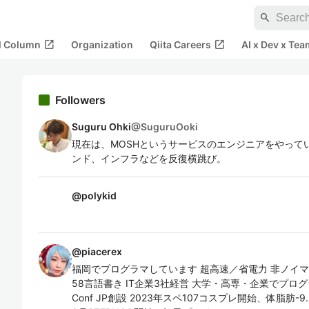
search
open_in_new
open_in_new
al Column
Organization
Qiita Careers
AI x Dev x Tea
Followers
Suguru Ohki
@
SuguruOoki
現在は、MOSHというサービスのエンジニアをやって
ンド、インフラなどを反復横跳び。
@
polykid
@
piacerex
福岡でプログラマしています 超高速／省電力 非ノイマン
58言語書き IT企業3社経営 大学・高専・企業でプログラミング&
Conf JP創設 2023年スペ107コスプレ開始、体脂肪-9.