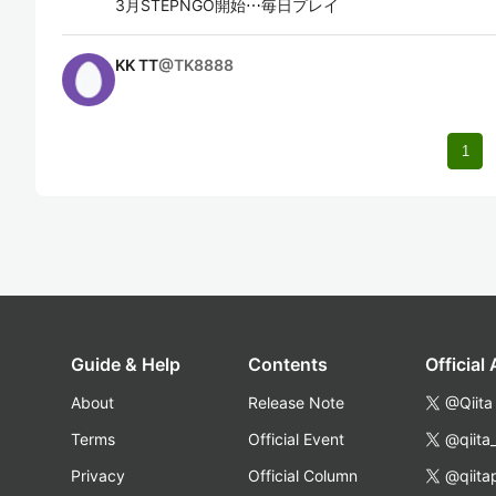
3月STEPNGO開始⋯毎日プレイ
KK TT
@
TK8888
1
Guide & Help
Contents
Official
About
Release Note
@Qiita
Terms
Official Event
@qiita
Privacy
Official Column
@qiita