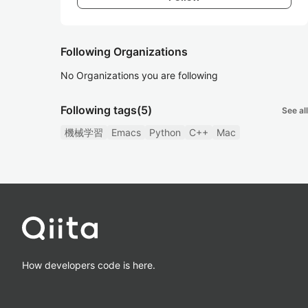
Following Organizations
No Organizations you are following
Following tags
(5)
See all
機械学習
Emacs
Python
C++
Mac
How developers code is here.