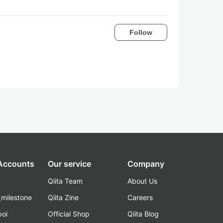
Follow
 Accounts
Our service
Company
Qiita Team
About Us
_milestone
Qiita Zine
Careers
poi
Official Shop
Qiita Blog