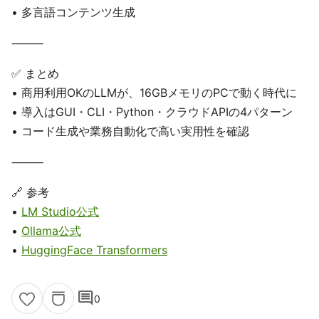
• 多言語コンテンツ生成
⸻
✅ まとめ
• 商用利用OKのLLMが、16GBメモリのPCで動く時代に
• 導入はGUI・CLI・Python・クラウドAPIの4パターン
• コード生成や業務自動化で高い実用性を確認
⸻
🔗 参考
•
LM Studio公式
•
Ollama公式
•
HuggingFace Transformers
comment
0