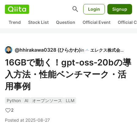
search
Login
Signup
Trend
Stock List
Question
Official Event
Official
@
hhirakawa0328
(
ひらかわ
)
in
エレクス株式会社
16GBで動く！gpt-oss-20bの導
入方法・性能ベンチマーク・活
用事例
Python
AI
オープンソース
LLM
2
Posted at
2025-08-27