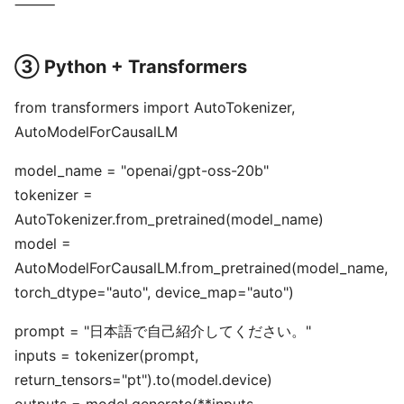
⸻
③ Python + Transformers
from transformers import AutoTokenizer,
AutoModelForCausalLM
model_name = "openai/gpt-oss-20b"
tokenizer =
AutoTokenizer.from_pretrained(model_name)
model =
AutoModelForCausalLM.from_pretrained(model_name,
torch_dtype="auto", device_map="auto")
prompt = "日本語で自己紹介してください。"
inputs = tokenizer(prompt,
return_tensors="pt").to(model.device)