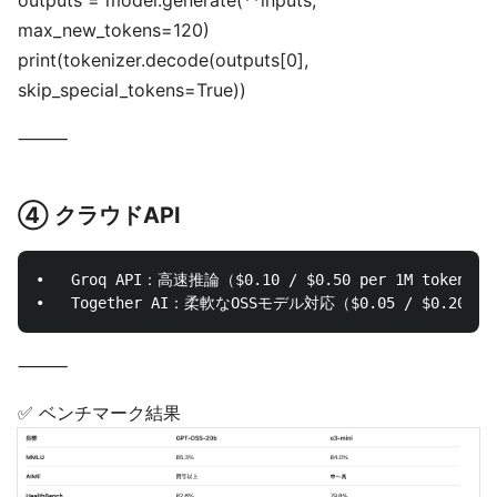
outputs = model.generate(**inputs,
max_new_tokens=120)
print(tokenizer.decode(outputs[0],
skip_special_tokens=True))
⸻
④ クラウドAPI
•	Groq API：高速推論（$0.10 / $0.50 per 1M tokens）

⸻
✅ ベンチマーク結果