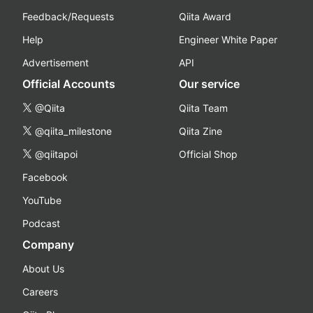
Feedback/Requests
Qiita Award
Help
Engineer White Paper
Advertisement
API
Official Accounts
Our service
@Qiita
Qiita Team
@qiita_milestone
Qiita Zine
@qiitapoi
Official Shop
Facebook
YouTube
Podcast
Company
About Us
Careers