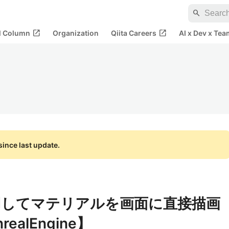
search
open_in_new
open_in_new
al Column
Organization
Qiita Careers
AI x Dev x Tea
ince last update.
使用してマテリアルを画面に直接描画
alEngine】