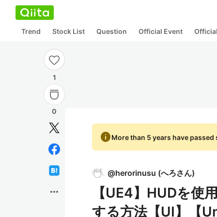
Trend
Stock List
Question
Official Event
Offici
1
0
info
More than 5 years have passed s
@
herorinusu
(
へろさん
)
【UE4】HUDを
more_horiz
する方法【UI】【Unre