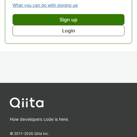
What you can do with signing up
Sign up
Login
How developers code is here.
© 2011-
2026
Qiita Inc.