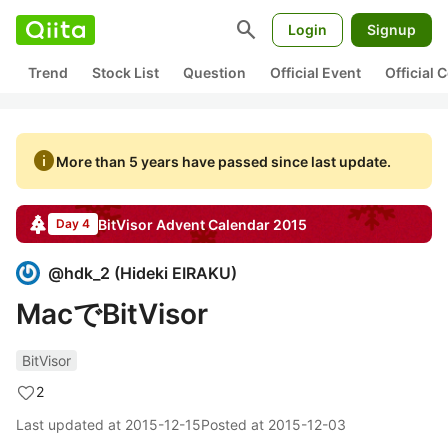
search
Login
Signup
Trend
Stock List
Question
Official Event
Official
info
More than 5 years have passed since last update.
BitVisor
Advent Calendar
2015
Day 4
@
hdk_2
(
Hideki EIRAKU
)
MacでBitVisor
BitVisor
2
Last updated at
2015-12-15
Posted at
2015-12-03