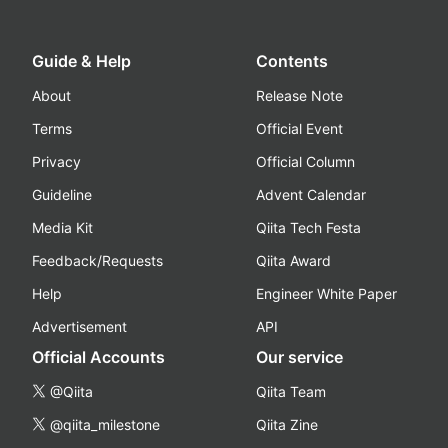
Guide & Help
Contents
About
Release Note
Terms
Official Event
Privacy
Official Column
Guideline
Advent Calendar
Media Kit
Qiita Tech Festa
Feedback/Requests
Qiita Award
Help
Engineer White Paper
Advertisement
API
Official Accounts
Our service
@Qiita
Qiita Team
@qiita_milestone
Qiita Zine