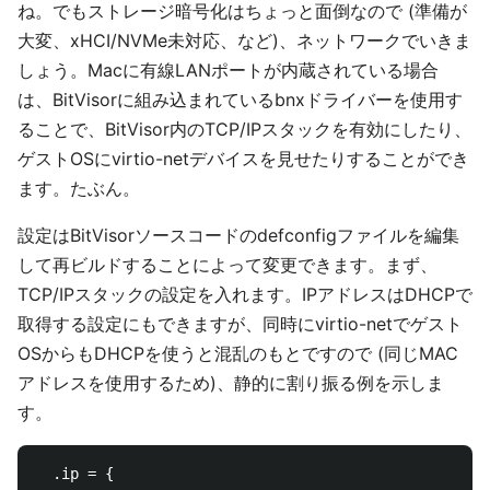
ね。でもストレージ暗号化はちょっと面倒なので (準備が
大変、xHCI/NVMe未対応、など)、ネットワークでいきま
しょう。Macに有線LANポートが内蔵されている場合
は、BitVisorに組み込まれているbnxドライバーを使用す
ることで、BitVisor内のTCP/IPスタックを有効にしたり、
ゲストOSにvirtio-netデバイスを見せたりすることができ
ます。たぶん。
設定はBitVisorソースコードのdefconfigファイルを編集
して再ビルドすることによって変更できます。まず、
TCP/IPスタックの設定を入れます。IPアドレスはDHCPで
取得する設定にもできますが、同時にvirtio-netでゲスト
OSからもDHCPを使うと混乱のもとですので (同じMAC
アドレスを使用するため)、静的に割り振る例を示しま
す。
  .ip = {
