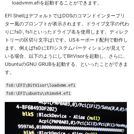
loadvmm.efiを起動することができます。
EFI ShellはデフォルトではDOSのコマンドインタープリ
ター風のプロンプトが表示されます。ドライブ文字の代わ
りにfs0:, fs1:といったドライブ名を使用します。ディレク
トリーの区切り文字は\です。USキーボード配列で動作し
ます。例えばfs0:にEFIシステムパーティションが見えて
いる場合、以下のようにしてBitVisorを起動し、さらに、
UbuntuのGNU GRUBを起動する、といったことができま
す。
fs0:\EFI\BitVisor\loadvmm.efi
fs0:\EFI\ubuntu\shimx64.efi