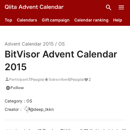
search
menu
Top
Calendars
Gift campaign
Calendar ranking
Help
Advent Calendar
2015
/
OS
BitVisor Advent Calendar
2015
person
star
7
People
6
People
2
Participant
Subscriber
add_circle
Follow
Category：OS
Creator
：
@
deep_tkkn