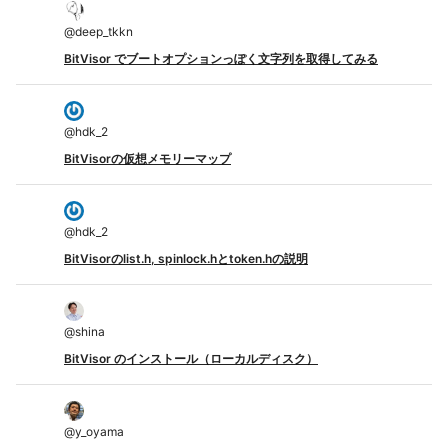
@
deep_tkkn
BitVisor でブートオプションっぽく文字列を取得してみる
@
hdk_2
BitVisorの仮想メモリーマップ
@
hdk_2
BitVisorのlist.h, spinlock.hとtoken.hの説明
@
shina
BitVisor のインストール（ローカルディスク）
@
y_oyama