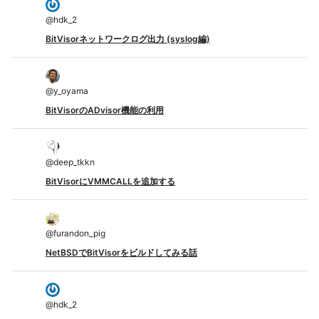
@
hdk_2
BitVisorネットワークログ出力 (syslog編)
@
y_oyama
BitVisorのADvisor機能の利用
@
deep_tkkn
BitVisorにVMMCALLを追加する
@
furandon_pig
NetBSDでBitVisorをビルドしてみる話
@
hdk_2