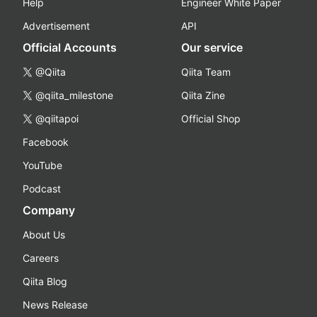
Help
Engineer White Paper
Advertisement
API
Official Accounts
Our service
@Qiita
Qiita Team
@qiita_milestone
Qiita Zine
@qiitapoi
Official Shop
Facebook
YouTube
Podcast
Company
About Us
Careers
Qiita Blog
News Release