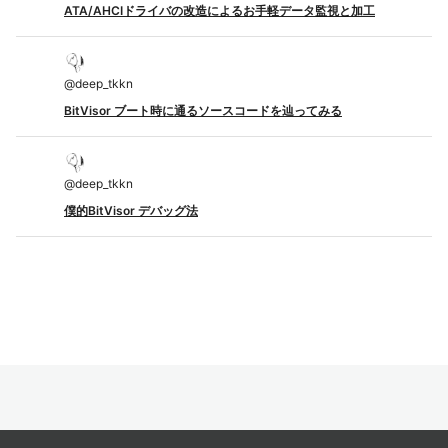
ATA/AHCIドライバの改造によるお手軽データ監視と加工
@
deep_tkkn
BitVisor ブート時に通るソースコードを辿ってみる
@
deep_tkkn
僕的BitVisor デバッグ法