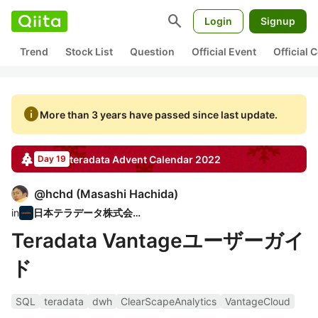
search
Login
Signup
Trend
Stock List
Question
Official Event
Official
info
More than 3 years have passed since last update.
teradata
Advent Calendar
2022
Day 19
@
hchd
(
Masashi Hachida
)
in
日本テラデータ株式会社
Teradata Vantageユーザーガイ
ド
SQL
teradata
dwh
ClearScapeAnalytics
VantageCloud