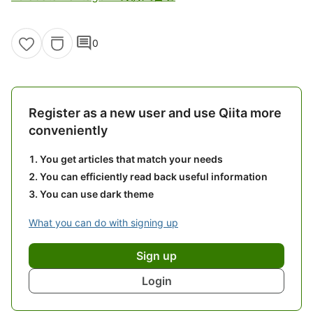
comment
0
Register as a new user and use Qiita more
conveniently
You get articles that match your needs
You can efficiently read back useful information
You can use dark theme
What you can do with signing up
Sign up
Login