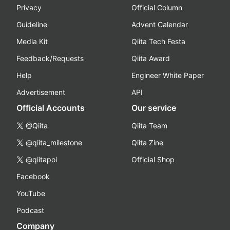
Privacy
Official Column
Guideline
Advent Calendar
Media Kit
Qiita Tech Festa
Feedback/Requests
Qiita Award
Help
Engineer White Paper
Advertisement
API
Official Accounts
Our service
@Qiita
Qiita Team
@qiita_milestone
Qiita Zine
@qiitapoi
Official Shop
Facebook
YouTube
Podcast
Company