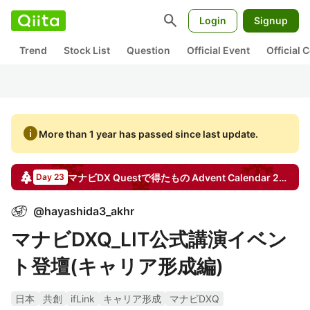
search
Login
Signup
Trend
Stock List
Question
Official Event
Official
info
More than 1 year has passed since last update.
マナビDX Questで得たもの
Advent Calendar
2024
Day 23
@
hayashida3_akhr
マナビDXQ_LIT公式講演イベン
ト登壇(キャリア形成編)
日本
共創
ifLink
キャリア形成
マナビDXQ