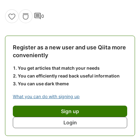
comment
0
Register as a new user and use Qiita more
conveniently
You get articles that match your needs
You can efficiently read back useful information
You can use dark theme
What you can do with signing up
Sign up
Login