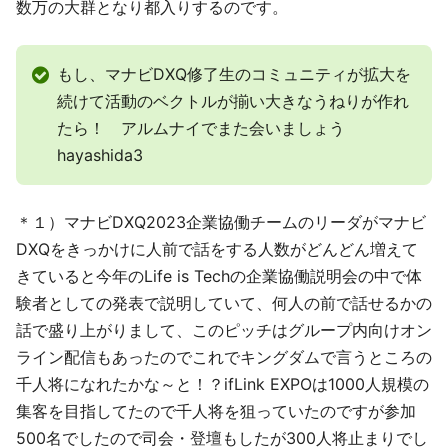
数万の大群となり都入りするのです。
もし、マナビDXQ修了生のコミュニティが拡大を
続けて活動のベクトルが揃い大きなうねりが作れ
たら！ アルムナイでまた会いましょう
hayashida3
＊１）マナビDXQ2023企業協働チームのリーダがマナビ
DXQをきっかけに人前で話をする人数がどんどん増えて
きていると今年のLife is Techの企業協働説明会の中で体
験者としての発表で説明していて、何人の前で話せるかの
話で盛り上がりまして、このピッチはグループ内向けオン
ライン配信もあったのでこれでキングダムで言うところの
千人将になれたかな～と！？ifLink EXPOは1000人規模の
集客を目指してたので千人将を狙っていたのですが参加
500名でしたので司会・登壇もしたが300人将止まりでし