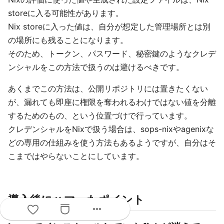
storeに入る可能性があります。
Nix storeに入った値は、自分が想定した管理場所とは別
の場所にも残ることになります。
そのため、トークン、パスワード、秘密鍵のようなクレデ
ンシャルをこの方法で扱うのは避けるべきです。
あくまでこの方法は、公開リポジトリには置きたくない
が、漏れても即座に権限を奪われるわけではない値を分離
するためのもの、という位置づけで行っています。
クレデンシャルをNixで扱う場合は、sops-nixやagenixな
どの専用の仕組みを使う方法もあるようですが、自分はそ
こまではやらないことにしています。
導入後にハマったポイント
more_horiz