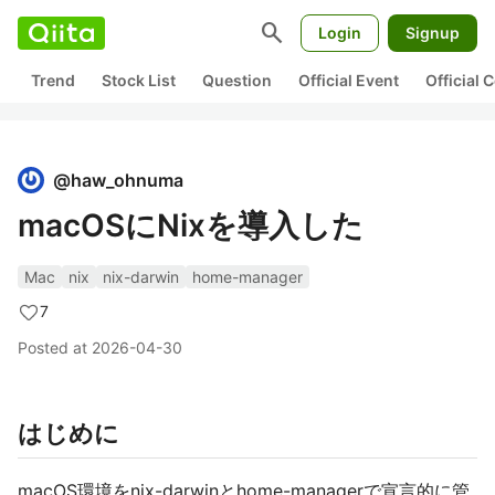
search
Login
Signup
Trend
Stock List
Question
Official Event
Official
@
haw_ohnuma
macOSにNixを導入した
Mac
nix
nix-darwin
home-manager
7
Posted at
2026-04-30
はじめに
macOS環境をnix-darwinとhome-managerで宣言的に管