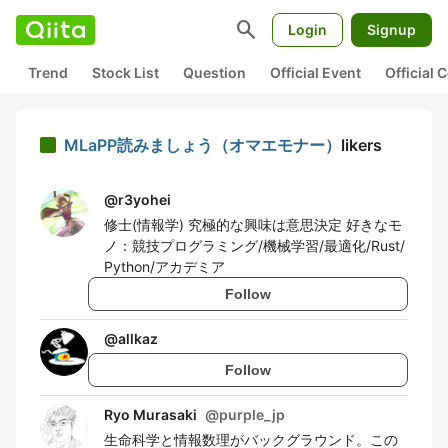
search
Login
Signup
Trend
Stock List
Question
Official Event
Official
MLaPP読みましょう（オマエモナー）
likers
@
r3yohei
修士(情報学) 究極的な興味は意思決定 好きなモ
ノ：競技プログラミング/機械学習/最適化/Rust/
Python/アカデミア
Follow
@
allkaz
Follow
Ryo Murasaki
@
purple_jp
生命科学と情報数理がバックグラウンド。この