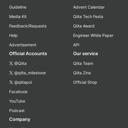
Guideline
Advent Calendar
Media Kit
Qiita Tech Festa
Feedback/Requests
Qiita Award
Help
Engineer White Paper
Advertisement
API
Official Accounts
Our service
@Qiita
Qiita Team
@qiita_milestone
Qiita Zine
@qiitapoi
Official Shop
Facebook
YouTube
Podcast
Company