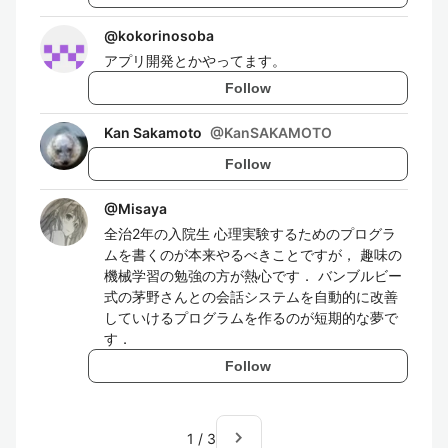
@
kokorinosoba
アプリ開発とかやってます。
Follow
Kan Sakamoto
@
KanSAKAMOTO
Follow
@
Misaya
全治2年の入院生 心理実験するためのプログラ
ムを書くのが本来やるべきことですが， 趣味の
機械学習の勉強の方が熱心です． バンブルビー
式の茅野さんとの会話システムを自動的に改善
していけるプログラムを作るのが短期的な夢で
す．
Follow
navigate_next
1
/
3