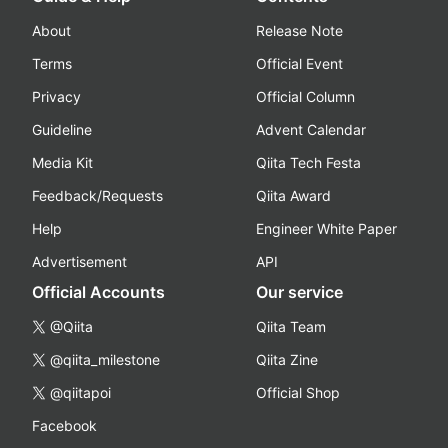
About
Release Note
Terms
Official Event
Privacy
Official Column
Guideline
Advent Calendar
Media Kit
Qiita Tech Festa
Feedback/Requests
Qiita Award
Help
Engineer White Paper
Advertisement
API
Official Accounts
Our service
@Qiita
Qiita Team
@qiita_milestone
Qiita Zine
@qiitapoi
Official Shop
Facebook