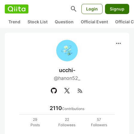
search
Login
Signup
Trend
Stock List
Question
Official Event
Official
more_horiz
ucchi-
@hanon52_
rss_feed
2110
Contributions
29
22
57
Posts
Followees
Followers