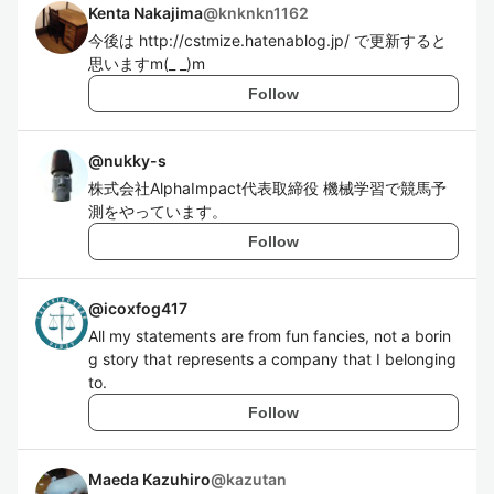
Kenta Nakajima
@
knknkn1162
今後は http://cstmize.hatenablog.jp/ で更新すると
思いますm(_ _)m
Follow
@
nukky-s
株式会社AlphaImpact代表取締役 機械学習で競馬予
測をやっています。
Follow
@
icoxfog417
All my statements are from fun fancies, not a borin
g story that represents a company that I belonging
to.
Follow
Maeda Kazuhiro
@
kazutan