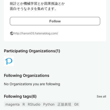
統計とか機械学習とか因果推論とか

面白そうなネタを集めてます。
Follow
public
http://hanon05.hatenablog.com/
Participating Organizations
(1)
Following Organizations
No Organizations you are following
Following tags
(6)
See all
magenta
R
RStudio
Python
正規表現
Git