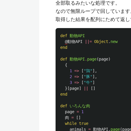
全部取るみたいな処理です。
なので無限ループで回しています
取得した結果を配列にためて返し
def
動物API
@
動物API
||=
Object
.
new
end
def
動物API
.
page
(
page
)
{
1
=>
[
"鶏"
],
2
=>
[
"豚"
],
3
=>
[
"牛"
]
}[
page
]
||
[]
end
def
いろんな肉
page
=
1
肉
=
[]
while
true
animals
=
動物API
.
page
(
pag