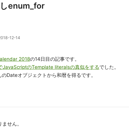
num_for
2018-12-14
alendar 2018
の14日目の記事です。
でJavaScriptのTemplate literalsの真似をする
でした。
のDateオブジェクトから和暦を得るです。
かりません。