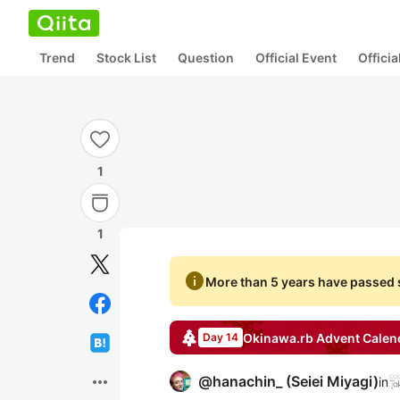
Trend
Stock List
Question
Official Event
Offici
1
1
info
More than 5 years have passed s
Okinawa.rb
Advent Calen
Day 14
more_horiz
@
hanachin_
(
Seiei Miyagi
)
in