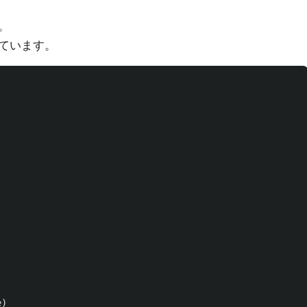
。
ています。
e
)