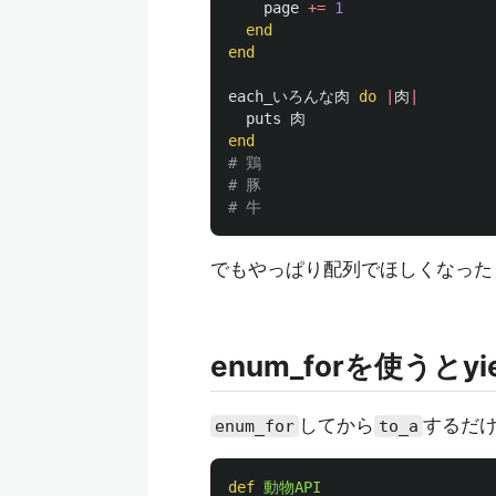
page
+=
1
end
end
each_いろんな肉
do
|
肉
|
puts
肉
end
# 鶏
# 豚
# 牛
でもやっぱり配列でほしくなったら.
enum_forを使うと
してから
するだ
enum_for
to_a
def
動物API