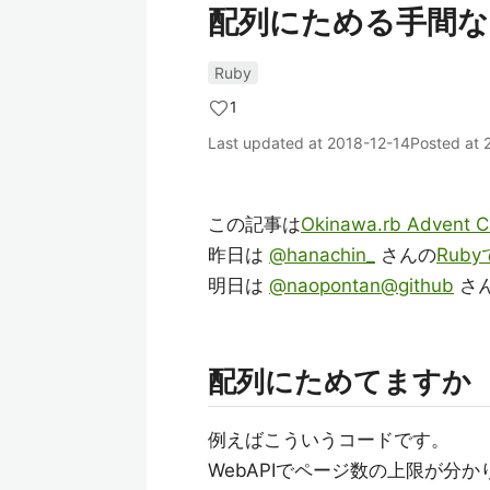
配列にためる手間なしe
Ruby
1
Last updated at
2018-12-14
Posted at
この記事は
Okinawa.rb Advent C
昨日は
@hanachin_
さんの
Ruby
明日は
@naopontan@github
さん
配列にためてますか
例えばこういうコードです。
WebAPIでページ数の上限が分