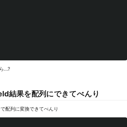
..?
yield結果を配列にできてべんり
けで配列に変換できてべんり