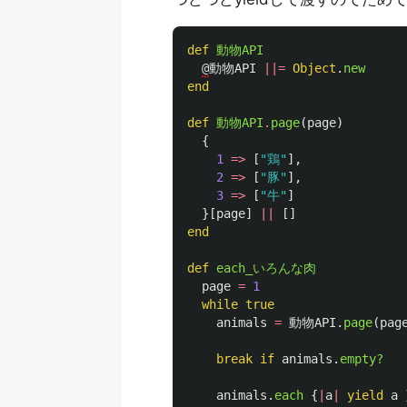
def
動物API
@
動物API
||=
Object
.
new
end
def
動物API
.
page
(
page
)
{
1
=>
[
"鶏"
],
2
=>
[
"豚"
],
3
=>
[
"牛"
]
}[
page
]
||
[]
end
def
each_いろんな肉
page
=
1
while
true
animals
=
動物API
.
page
(
pag
break
if
animals
.
empty?
animals
.
each
{
|
a
|
yield
a