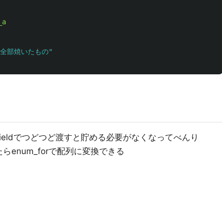
_a
を全部焼いたもの"
ieldでつどつど渡すと貯める必要がなくなってべんり
enum_forで配列に変換できる