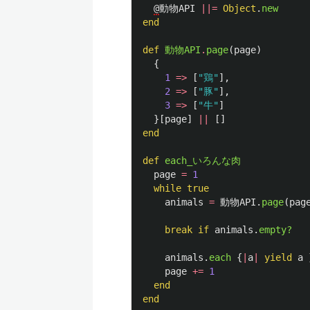
@
動物API
||=
Object
.
new
end
def
動物API
.
page
(
page
)
{
1
=>
[
"鶏"
],
2
=>
[
"豚"
],
3
=>
[
"牛"
]
}[
page
]
||
[]
end
def
each_いろんな肉
page
=
1
while
true
animals
=
動物API
.
page
(
pag
break
if
animals
.
empty?
animals
.
each
{
|
a
|
yield
a
page
+=
1
end
end