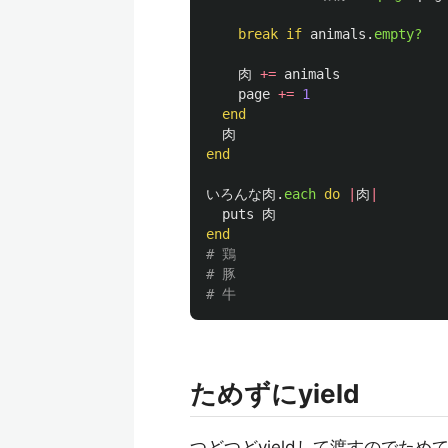
break
if
animals
.
empty?
肉
+=
animals
page
+=
1
end
肉
end
いろんな肉
.
each
do
|
肉
|
puts
肉
end
# 鶏
# 豚
# 牛
ためずにyield
つどつどyieldして渡すのでた