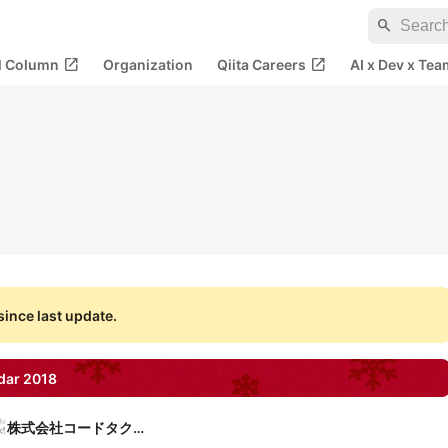
search
open_in_new
open_in_new
al Column
Organization
Qiita Careers
AI x Dev x Tea
ince last update.
dar
2018
株式会社コードタクト