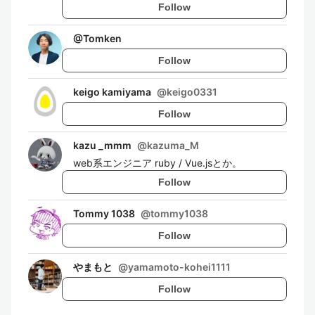
Follow
@
Tomken
Follow
keigo kamiyama
@
keigo0331
Follow
kazu _mmm
@
kazuma_M
web系エンジニア ruby / Vue.jsとか。
Follow
Tommy 1038
@
tommy1038
Follow
やまもと
@
yamamoto-kohei1111
Follow