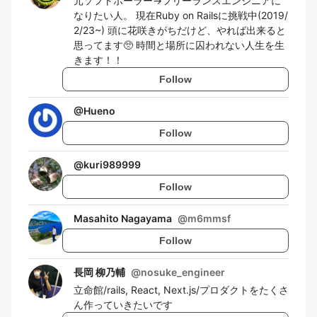
元ソフトボーラー→フリーランスエンジニアに
なりたい人。 現在Ruby on Railsに挑戦中(2019/
2/23~) 頭に花咲きがちだけど、やれば出来ると
思ってます🥺 時間と場所に囚われない人生を生
きます！！
Follow
@
Hueno
Follow
@
kuri989999
Follow
Masahito Nagayama
@
m6mmsf
Follow
長岡 柳乃輔
@
nosuke_engineer
立命館/rails, React, Next.js/プロダクトをたくさ
ん作っていきたいです