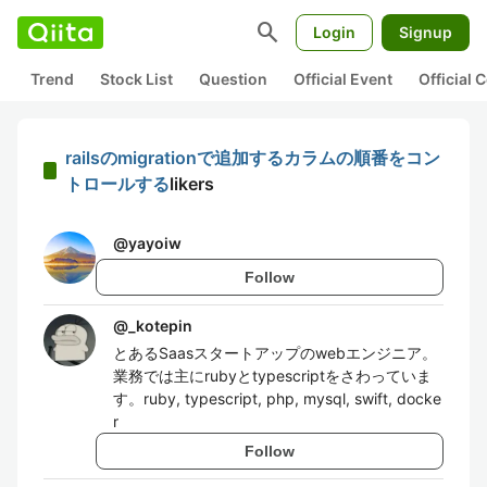
search
Login
Signup
Trend
Stock List
Question
Official Event
Official
railsのmigrationで追加するカラムの順番をコン
トロールする
likers
@
yayoiw
Follow
@
_kotepin
とあるSaasスタートアップのwebエンジニア。
業務では主にrubyとtypescriptをさわっていま
す。ruby, typescript, php, mysql, swift, docke
r
Follow