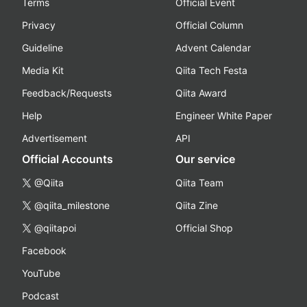
Terms
Official Event
Privacy
Official Column
Guideline
Advent Calendar
Media Kit
Qiita Tech Festa
Feedback/Requests
Qiita Award
Help
Engineer White Paper
Advertisement
API
Official Accounts
Our service
@Qiita
Qiita Team
@qiita_milestone
Qiita Zine
@qiitapoi
Official Shop
Facebook
YouTube
Podcast