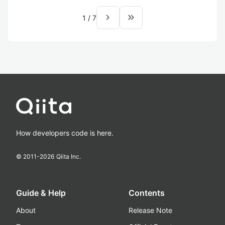
navigate_next
keyboard_double_arrow_right
1
/
7
How developers code is here.
© 2011-
2026
Qiita Inc.
Guide & Help
Contents
About
Release Note