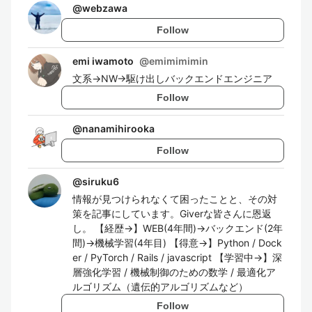
@
webzawa
Follow
emi iwamoto
@
emimimimin
文系→NW→駆け出しバックエンドエンジニア
Follow
@
nanamihirooka
Follow
@
siruku6
情報が見つけられなくて困ったことと、その対
策を記事にしています。Giverな皆さんに恩返
し。 【経歴→】WEB(4年間)→バックエンド(2年
間)→機械学習(4年目) 【得意→】Python / Dock
er / PyTorch / Rails / javascript 【学習中→】深
層強化学習 / 機械制御のための数学 / 最適化ア
ルゴリズム（遺伝的アルゴリズムなど）
Follow