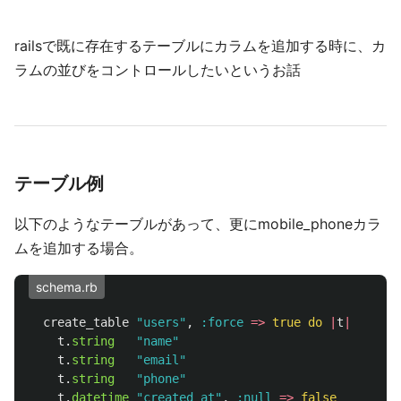
railsで既に存在するテーブルにカラムを追加する時に、カ
ラムの並びをコントロールしたいというお話
テーブル例
以下のようなテーブルがあって、更にmobile_phoneカラ
ムを追加する場合。
schema.rb
create_table
"users"
,
:force
=>
true
do
|
t
|
t
.
string
"name"
t
.
string
"email"
t
.
string
"phone"
t
.
datetime
"created_at"
,
:null
=>
false