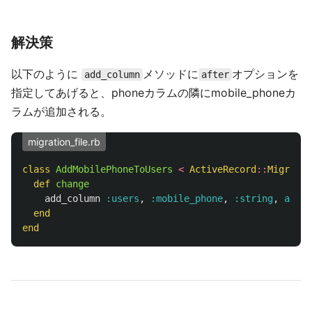
解決策
以下のように
メソッドに
オプションを
add_column
after
指定してあげると、phoneカラムの隣にmobile_phoneカ
ラムが追加される。
migration_file.rb
class
AddMobilePhoneToUsers
<
ActiveRecord
::
Migratio
def
change
add_column
:users
,
:mobile_phone
,
:string
,
after
end
end