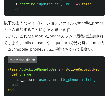
t
.
datetime
"updated_at"
,
:null
=>
false
end
以下のようなマイグレーションファイルでmobile_phone
カラム追加することになると思います。
しかし、これだとmobile_phoneカラムは最後に追加され
てしまう。rails consoleやsequel proで見た時にphoneカ
ラムとmobile_phoneカラムが離れちゃって見難い。
migration_file.rb
class
AddMobilePhoneToUsers
<
ActiveRecord
::
Migratio
def
change
add_column
:users
,
:mobile_phone
,
:string
end
end