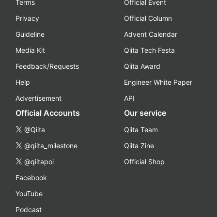
Terms
Official Event
Privacy
Official Column
Guideline
Advent Calendar
Media Kit
Qiita Tech Festa
Feedback/Requests
Qiita Award
Help
Engineer White Paper
Advertisement
API
Official Accounts
Our service
@Qiita
Qiita Team
@qiita_milestone
Qiita Zine
@qiitapoi
Official Shop
Facebook
YouTube
Podcast