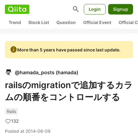
search
Login
Signup
Trend
Stock List
Question
Official Event
Official
info
More than 5 years have passed since last update.
@
hamada_posts
(
hamada
)
railsのmigrationで追加するカラ
ムの順番をコントロールする
Rails
132
Posted at
2014-06-09