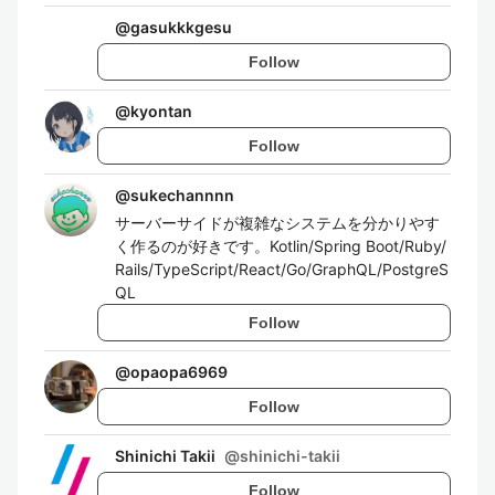
@
gasukkkgesu
Follow
@
kyontan
Follow
@
sukechannnn
サーバーサイドが複雑なシステムを分かりやす
く作るのが好きです。Kotlin/Spring Boot/Ruby/
Rails/TypeScript/React/Go/GraphQL/PostgreS
QL
Follow
@
opaopa6969
Follow
Shinichi Takii
@
shinichi-takii
Follow