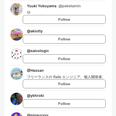
Yuuki Yokoyama
@
peketamin
🐶
Follow
@
akiotty
Follow
@
saicologic
Follow
@
Hassan
フリーランスの Rails エンジニア。個人開発者。
Follow
@
ykhroki
Follow
@
nigauryyy