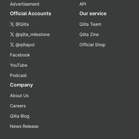
Advertisement
API
Official Accounts
Our service
@Qiita
Qiita Team
@qiita_milestone
Qiita Zine
@qiitapoi
Official Shop
Facebook
YouTube
Podcast
Company
About Us
Careers
Qiita Blog
News Release