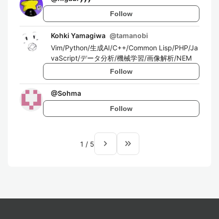
Follow
Kohki Yamagiwa
@
tamanobi
Vim/Python/生成AI/C++/Common Lisp/PHP/Ja
vaScript/データ分析/機械学習/画像解析/NEM
Follow
@
Sohma
Follow
navigate_next
keyboard_double_arrow_right
1
/
5