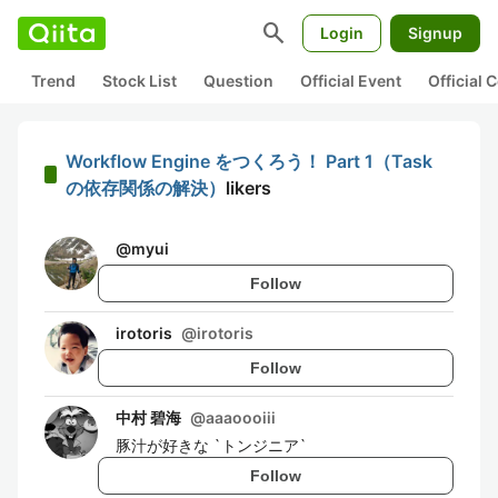
search
Login
Signup
Trend
Stock List
Question
Official Event
Official
Workflow Engine をつくろう！ Part 1（Task
の依存関係の解決）
likers
@
myui
Follow
irotoris
@
irotoris
Follow
中村 碧海
@
aaaoooiii
豚汁が好きな `トンジニア`
Follow