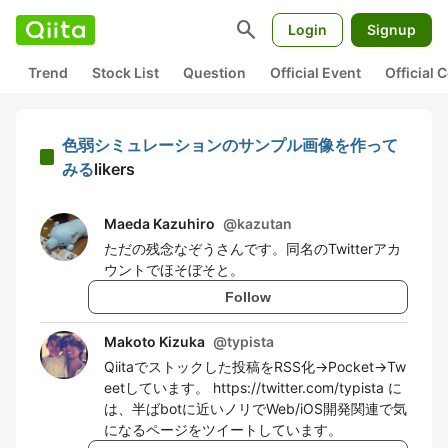
search
Login
Signup
Trend
Stock List
Question
Official Event
Official
色弱シミュレーションのサンプル画像を作って
みる
likers
Maeda Kazuhiro
@
kazutan
ただの残念なぞうさんです。同名のTwitterアカ
ウントでほそぼそと。
Follow
Makoto Kizuka
@
typista
Qiitaでストックした投稿をRSS化→Pocket→Tw
eetしています。 https://twitter.com/typista に
は、半ばbotに近いノリでWeb/iOS開発関連で気
になるページをツイートしています。