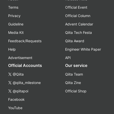
Terms
Official Event
Privacy
Official Column
Guideline
Advent Calendar
Media Kit
Qiita Tech Festa
Feedback/Requests
Qiita Award
Help
Engineer White Paper
Advertisement
API
Official Accounts
Our service
@Qiita
Qiita Team
@qiita_milestone
Qiita Zine
@qiitapoi
Official Shop
Facebook
YouTube