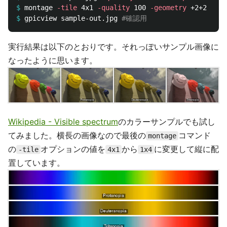
$
montage 
-tile
 4x1 
-quality
 100 
-geometry
$
gpicview sample-out.jpg 
#確認用
実行結果は以下のとおりです。それっぽいサンプル画像に
なったように思います。
Wikipedia - Visible spectrum
のカラーサンプルでも試し
てみました。横長の画像なので最後の
コマンド
montage
の
オプションの値を
から
に変更して縦に配
-tile
4x1
1x4
置しています。