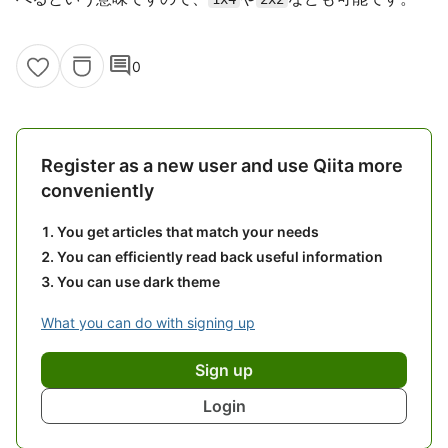
comment
0
Register as a new user and use Qiita more
conveniently
You get articles that match your needs
You can efficiently read back useful information
You can use dark theme
What you can do with signing up
Sign up
Login