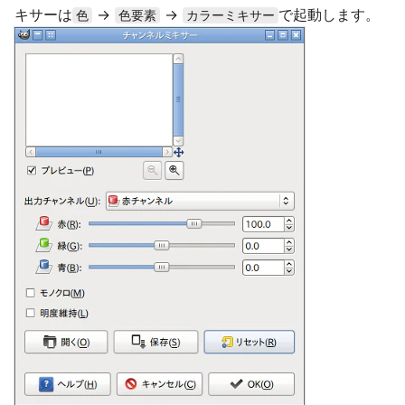
キサーは
→
→
で起動します。
色
色要素
カラーミキサー