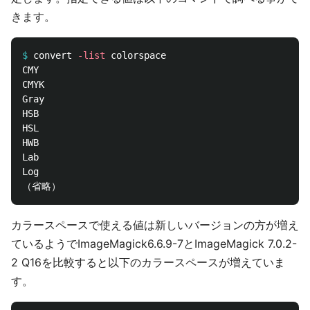
きます。
$
convert 
-list
CMY

CMYK

Gray

HSB

HSL

HWB

Lab

Log

カラースペースで使える値は新しいバージョンの方が増え
ているようでImageMagick6.6.9-7とImageMagick 7.0.2-
2 Q16を比較すると以下のカラースペースが増えていま
す。