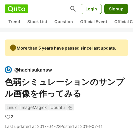
search
Login
Signup
Trend
Stock List
Question
Official Event
Official
info
More than 5 years have passed since last update.
@
hachisukansw
色弱シミュレーションのサンプ
ル画像を作ってみる
Linux
ImageMagick
Ubuntu
色
2
Last updated at
2017-04-22
Posted at
2016-07-11