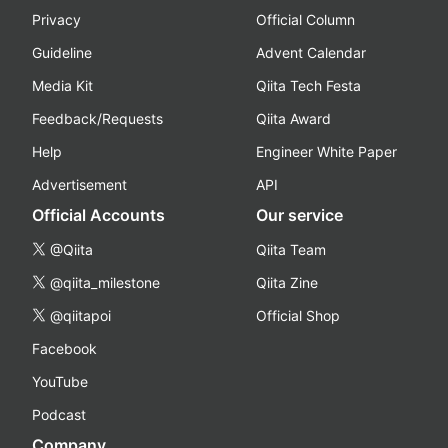
Privacy
Official Column
Guideline
Advent Calendar
Media Kit
Qiita Tech Festa
Feedback/Requests
Qiita Award
Help
Engineer White Paper
Advertisement
API
Official Accounts
Our service
@Qiita
Qiita Team
@qiita_milestone
Qiita Zine
@qiitapoi
Official Shop
Facebook
YouTube
Podcast
Company