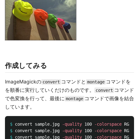
作成してみる
ImageMagickの
コマンドと
コマンドを
convert
montage
を順番に実行していくだけのものです。
コマンド
convert
で色変換を行って、最後に
コマンドで画像を結合
montage
しています。
$
convert sample.jpg 
-quality
 100 
-colorspace
 RGB 
-c
$
convert sample.jpg 
-quality
 100 
-colorspace
 RGB 
-c
$
convert sample.jpg 
-quality
 100 
-colorspace
 RGB 
-c