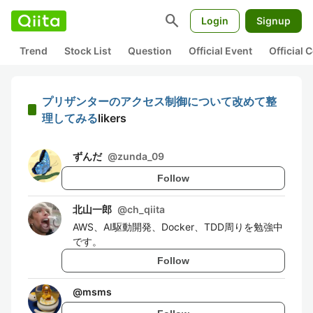
search
Login
Signup
Trend
Stock List
Question
Official Event
Official
プリザンターのアクセス制御について改めて整
理してみる
likers
ずんだ
@
zunda_09
Follow
北山一郎
@
ch_qiita
AWS、AI駆動開発、Docker、TDD周りを勉強中
です。
Follow
@
msms