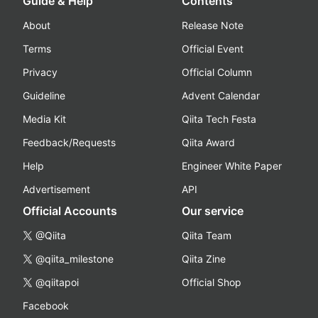
Guide & Help
Contents
About
Release Note
Terms
Official Event
Privacy
Official Column
Guideline
Advent Calendar
Media Kit
Qiita Tech Festa
Feedback/Requests
Qiita Award
Help
Engineer White Paper
Advertisement
API
Official Accounts
Our service
@Qiita
Qiita Team
@qiita_milestone
Qiita Zine
@qiitapoi
Official Shop
Facebook