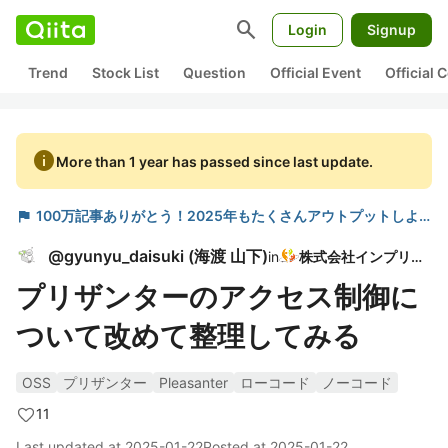
search
Login
Signup
Trend
Stock List
Question
Official Event
Official
info
More than 1 year has passed since last update.
flag
100万記事ありがとう！2025年もたくさんアウトプットしよう
@
gyunyu_daisuki
(
海渡 山下
)
in
株式会社インプリム
プリザンターのアクセス制御に
ついて改めて整理してみる
OSS
プリザンター
Pleasanter
ローコード
ノーコード
11
Last updated at
2025-01-22
Posted at
2025-01-22