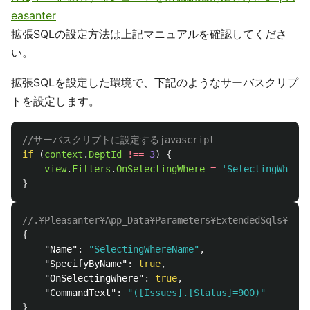
easanter
拡張SQLの設定方法は上記マニュアルを確認してくださ
い。
拡張SQLを設定した環境で、下記のようなサーバスクリプ
トを設定します。
//サーバスクリプトに設定するjavascript
if 
(
context
.
DeptId
!==
3
)
{
view
.
Filters
.
OnSelectingWhere
=
'
SelectingWhereN
}
//.¥Pleasanter¥App_Data¥Parameters¥ExtendedSqls
{
"Name"
:
"SelectingWhereName"
,
"SpecifyByName"
:
true
,
"OnSelectingWhere"
:
true
,
"CommandText"
:
"([Issues].[Status]=900)"
}