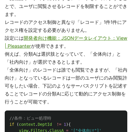
とで、ユーザに閲覧させるレコードを制限することができ
ます。
レコードのアクセス制御と異なり「レコード」1件1件にア
クセス権を設定する必要がありません。
設定には
開発者向け機能：JSONデータレイアウト：View
| Pleasanter
が使用できます。
例えば、分類Aは選択肢となっていて、「全体向け」と
「社内向け」が選択できるとします。
「全体向け」のレコードは誰でも閲覧できますが、「社内
向け」となっているレコードは一部のユーザにのみ閲覧許
可をしたい場合、下記のようなサーバスクリプトを記述す
ることでレコードの分類Aに応じて動的にアクセス制御を
行うことが可能です。
//条件：ビュー処理時
if 
(
context
.
DeptId
!=
1
){
view
.
Filters
.
ClassA
=
'
["全体向け"]
'