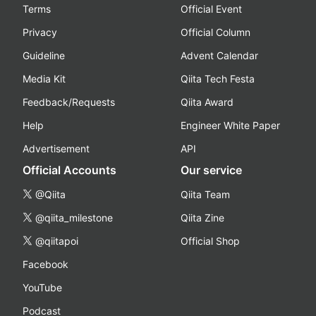
Terms
Official Event
Privacy
Official Column
Guideline
Advent Calendar
Media Kit
Qiita Tech Festa
Feedback/Requests
Qiita Award
Help
Engineer White Paper
Advertisement
API
Official Accounts
Our service
@Qiita
Qiita Team
@qiita_milestone
Qiita Zine
@qiitapoi
Official Shop
Facebook
YouTube
Podcast